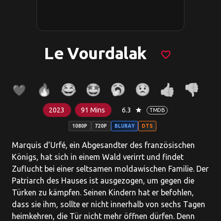
Le Vourdalak
favorite_border
2023
91 Mins
6.3
star
TMDB
1080P
720P
BLURAY
DTS
Marquis d’Urfé, ein Abgesandter des französischen
Königs, hat sich in einem Wald verirrt und findet
Zuflucht bei einer seltsamen moldawischen Familie. Der
Patriarch des Hauses ist ausgezogen, um gegen die
Türken zu kämpfen. Seinen Kindern hat er befohlen,
dass sie ihm, sollte er nicht innerhalb von sechs Tagen
heimkehren, die Tür nicht mehr öffnen dürfen. Denn