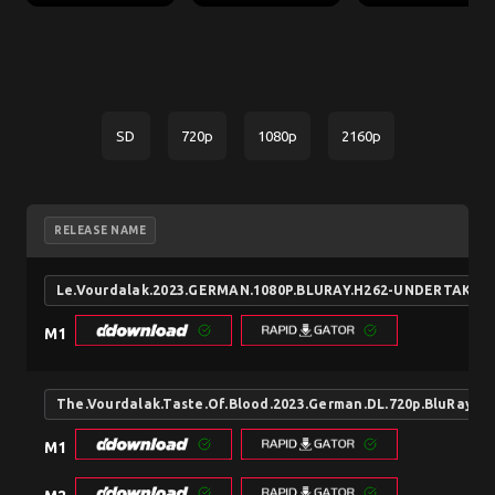
SD
720p
1080p
2160p
RELEASE NAME
Le.Vourdalak.2023.GERMAN.1080P.BLURAY.H262-UNDERTAKER
M1
The.Vourdalak.Taste.Of.Blood.2023.German.DL.720p.BluRay.x
M1