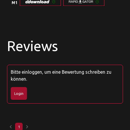
M1
Reviews
Bitte einloggen, um eine Bewertung schreiben zu
können.
Login
keyboard_arrow_left
keyboard_arrow_right
1