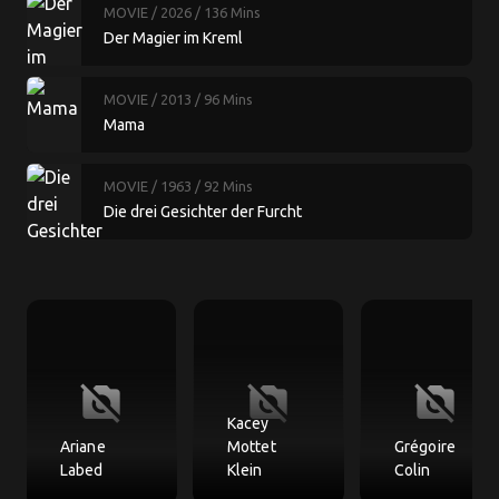
MOVIE
/ 2026
/ 136 Mins
Der Magier im Kreml
MOVIE
/ 2013
/ 96 Mins
Mama
MOVIE
/ 1963
/ 92 Mins
Die drei Gesichter der Furcht
no_photography
no_photography
no_photography
Kacey
Ariane
Mottet
Grégoire
Labed
Klein
Colin