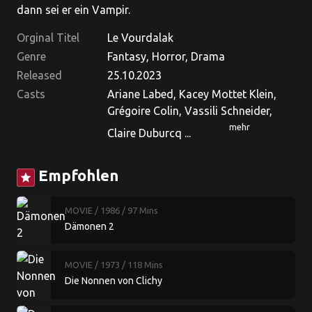
dann sei er ein Vampir.
Orginal Titel
Le Vourdalak
Genre
Fantasy, Horror, Drama
Released
25.10.2023
Casts
Ariane Labed, Kacey Mottet Klein,
Grégoire Colin, Vassili Schneider,
mehr
Claire Duburcq ...
Empfohlen
star
MOVIE
/ 1986
/ 97 Mins
Dämonen 2
MOVIE
/ 1973
/ 118 Mins
Die Nonnen von Clichy