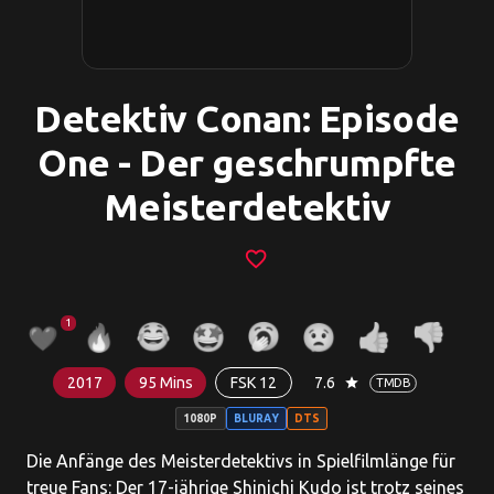
Detektiv Conan: Episode
One - Der geschrumpfte
Meisterdetektiv
favorite_border
1
2017
95 Mins
FSK 12
7.6
star
TMDB
1080P
BLURAY
DTS
Die Anfänge des Meisterdetektivs in Spielfilmlänge für
treue Fans: Der 17-jährige Shinichi Kudo ist trotz seines