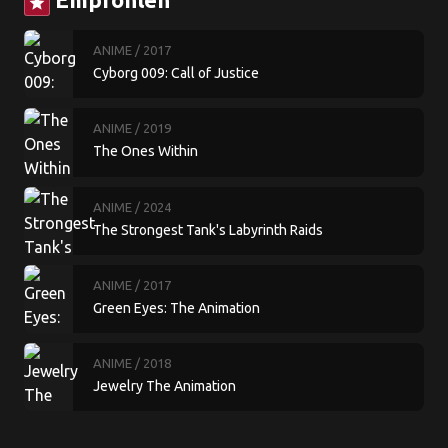
star
ANIME
/ 2017
Cyborg 009: Call of Justice
ANIME
/ 2019
The Ones Within
ANIME
/ 2024
The Strongest Tank's Labyrinth Raids
ANIME
/ 2017
Green Eyes: The Animation
ANIME
/ 2018
Jewelry The Animation