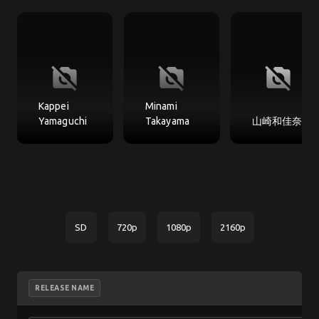
no_photography
no_photography
no_photography
Kappei
Minami
Yamaguchi
Takayama
山崎和佳奈
SD
720p
1080p
2160p
RELEASE NAME