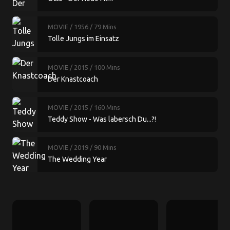
MOVIE
/ 1956
/ 79 Mins
Tolle Jungs im Einsatz
MOVIE
/ 2015
/ 100 Mins
Der Knastcoach
MOVIE
/ 2015
/ 160 Mins
Teddy Show - Was labersch Du...?!
MOVIE
/ 2019
/ 90 Mins
The Wedding Year