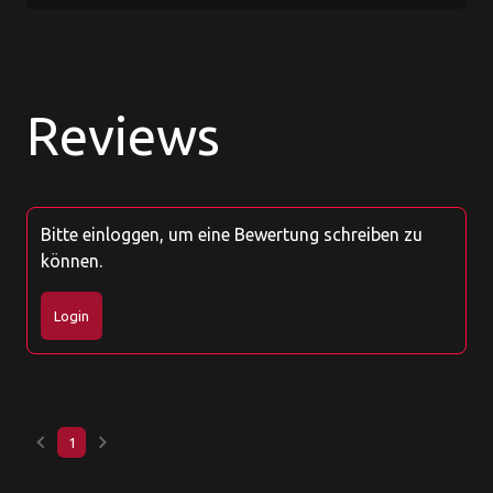
Reviews
Bitte einloggen, um eine Bewertung schreiben zu
können.
Login
keyboard_arrow_left
keyboard_arrow_right
1