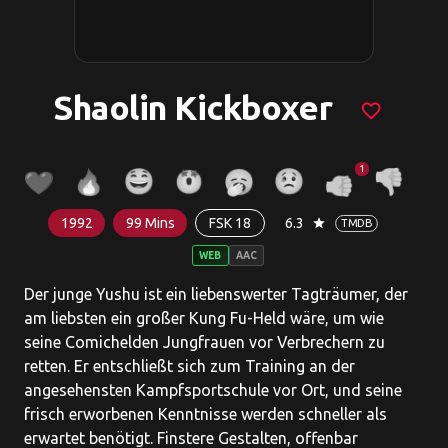
Shaolin Kickboxer
favorite_border
1
1992
99 Mins
FSK 18
6.3
star
TMDB
WEB
AAC
Der junge Yushu ist ein liebenswerter Tagträumer, der
am liebsten ein großer Kung Fu-Held wäre, um wie
seine Comichelden Jungfrauen vor Verbrechern zu
retten. Er entschließt sich zum Training an der
angesehensten Kampfsportschule vor Ort, und seine
frisch erworbenen Kenntnisse werden schneller als
erwartet benötigt. Finstere Gestalten, offenbar