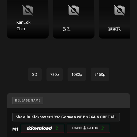
no_photography
no_photography
no_photography
Kar Lok
Chin
원진
劉家良
SD
720p
1080p
2160p
RELEASE NAME
Shaolin.Kickboxer.1992.German.WEB.x264-NORETAiL
M1