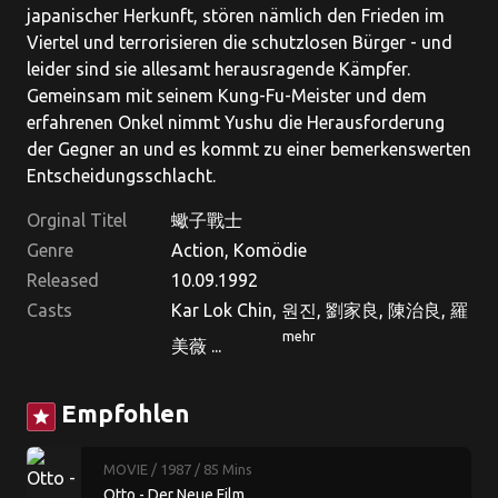
japanischer Herkunft, stören nämlich den Frieden im
Viertel und terrorisieren die schutzlosen Bürger - und
leider sind sie allesamt herausragende Kämpfer.
Gemeinsam mit seinem Kung-Fu-Meister und dem
erfahrenen Onkel nimmt Yushu die Herausforderung
der Gegner an und es kommt zu einer bemerkenswerten
Entscheidungsschlacht.
Orginal Titel
蠍子戰士
Genre
Action, Komödie
Released
10.09.1992
Casts
Kar Lok Chin, 원진, 劉家良, 陳治良, 羅
mehr
美薇 ...
Empfohlen
star
MOVIE
/ 1987
/ 85 Mins
Otto - Der Neue Film