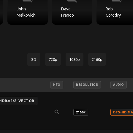
John
Dave
Rob
Malkovich
Franco
Corddry
SD
720p
1080p
2160p
NFO
RESOLUTION
AUDIO
.HDR.x265-VECTOR
search
2160P
DTS-HD MA 