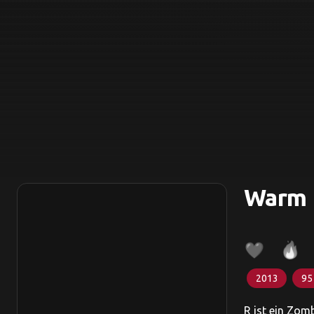
Warm 
2013
95
R ist ein Zom