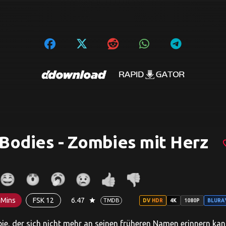
Bodies - Zombies mit Herz
favor
 Mins
FSK 12
6.47
star
TMDB
DV HDR
4K
1080P
BLURA
bie, der sich nicht mehr an seinen früheren Namen erinnern kan