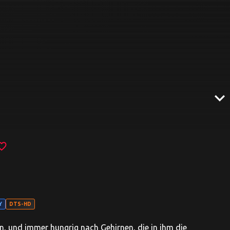
expand_more
ite_border
Y
DTS-HD
n, und immer hungrig nach Gehirnen, die in ihm die