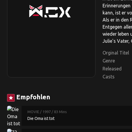
Erinnerungen 
kann, ist er 
Als er in den 
Entgegen alle
wieder leben 
Julie's Vater
Orginal Titel
Genre
Released
Casts
Empfohlen
star
MOVIE
/ 1997
/ 83 Mins
Die Oma ist tot