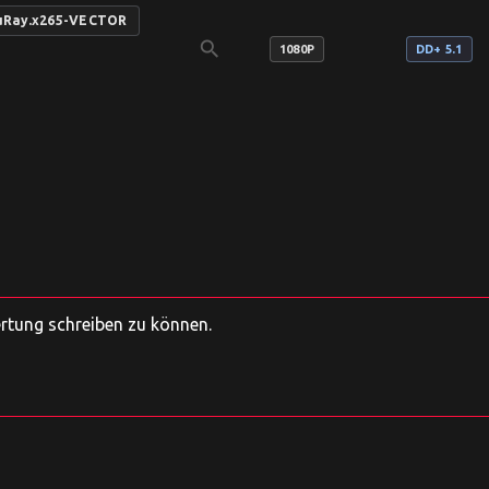
luRay.x265-VECTOR
search
1080P
DD+ 5.1
ertung schreiben zu können.