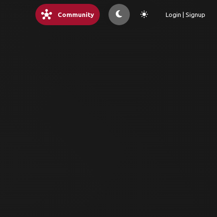
hub
light_mode
Community
Login | Signup