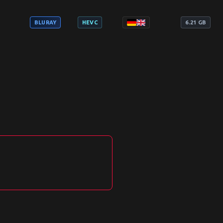
BLURAY
HEVC
6.21 GB