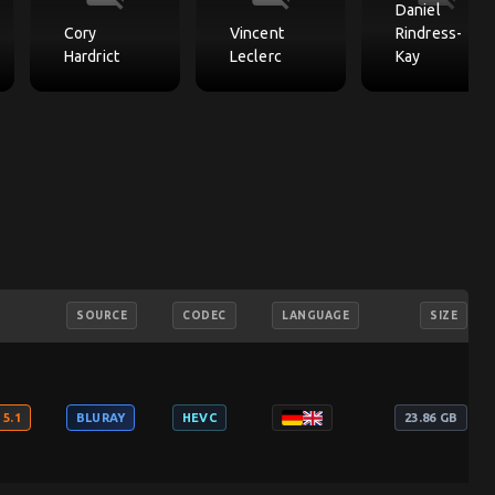
Daniel
Cory
Vincent
Rindress-
Hardrict
Leclerc
Kay
SOURCE
CODEC
LANGUAGE
SIZE
5.1
BLURAY
HEVC
23.86 GB