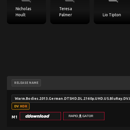
Nicholas
Teresa
Hoult
Palmer
Lio Tipton
RELEASE NAME
Warm.Bodies.2013.German.DTSHD.DL.2160p.UHD.US.BluRay.DV
DV HDR
M1