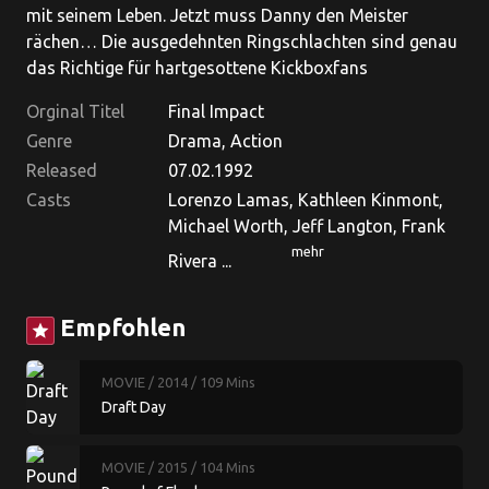
mit seinem Leben. Jetzt muss Danny den Meister
rächen… Die ausgedehnten Ringschlachten sind genau
das Richtige für hartgesottene Kickboxfans
Orginal Titel
Final Impact
Genre
Drama, Action
Released
07.02.1992
Casts
Lorenzo Lamas, Kathleen Kinmont,
Michael Worth, Jeff Langton, Frank
mehr
Rivera ...
Empfohlen
star
MOVIE
/ 2014
/ 109 Mins
Draft Day
MOVIE
/ 2015
/ 104 Mins