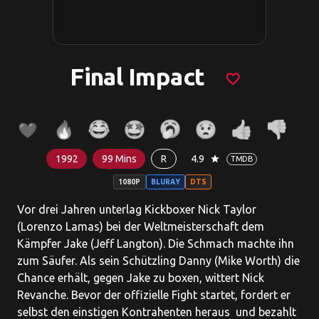
Final Impact
favorite_border
1992
99 Mins
R
4.9
star
TMDB
1080P
BLURAY
DTS
Vor drei Jahren unterlag Kickboxer Nick Taylor
(Lorenzo Lamas) bei der Weltmeisterschaft dem
Kämpfer Jake (Jeff Langton). Die Schmach machte ihn
zum Säufer. Als sein Schützling Danny (Mike Worth) die
Chance erhält, gegen Jake zu boxen, wittert Nick
Revanche. Bevor der offizielle Fight startet, fordert er
selbst den einstigen Kontrahenten heraus ­ und bezahlt