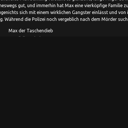
neswegs gut, und immerhin hat Max eine vierköpfige Familie z
ugenichts sich mit einem wirklichen Gangster einlässt und v
. Während die Polizei noch vergeblich nach dem Mörder sucht, 
Max der Taschendieb
Komödie, Krimi
01.03.1962
Heinz Rühmann, Elfie Pertramer, Hans Clarin, Ruth Stephan