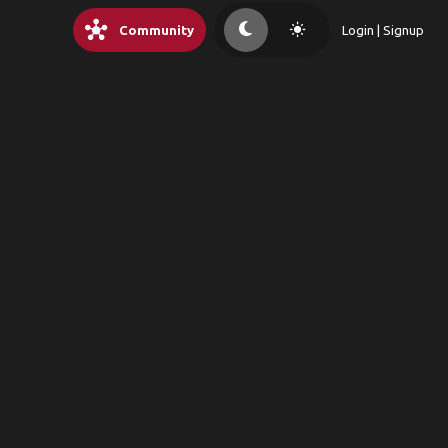
hub
light_mode
Community
Login | Signup