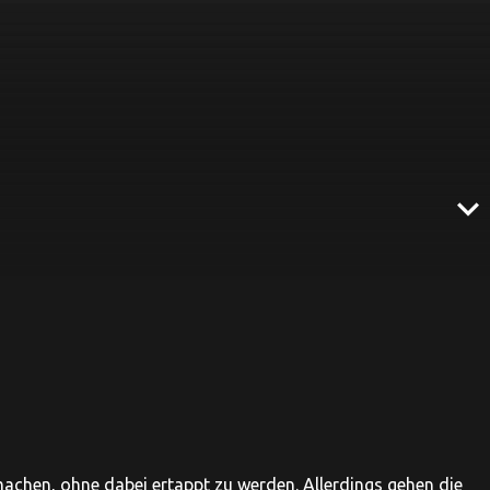
expand_more
machen, ohne dabei ertappt zu werden. Allerdings gehen die