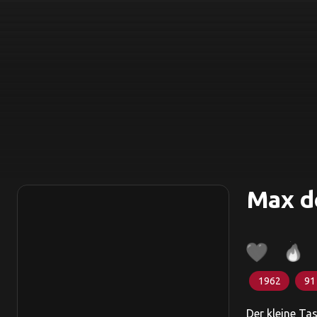
Max d
1962
91
Der kleine Ta