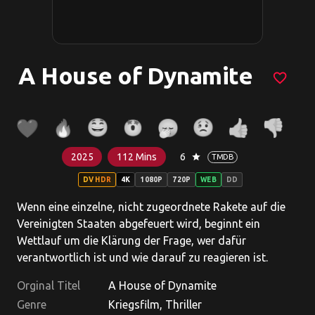
A House of Dynamite
favorite_border
2025
112 Mins
6
star
TMDB
DV HDR
4K
1080P
720P
WEB
DD
Wenn eine einzelne, nicht zugeordnete Rakete auf die
Vereinigten Staaten abgefeuert wird, beginnt ein
Wettlauf um die Klärung der Frage, wer dafür
verantwortlich ist und wie darauf zu reagieren ist.
Orginal Titel
A House of Dynamite
Genre
Kriegsfilm, Thriller