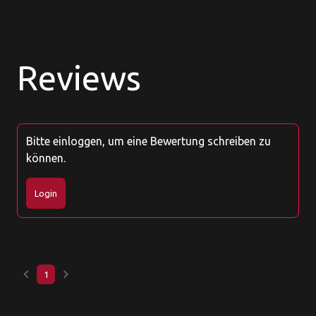
Reviews
Bitte einloggen, um eine Bewertung schreiben zu
können.
Login
keyboard_arrow_left
keyboard_arrow_right
1