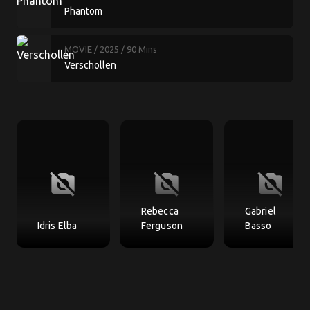
Phantom
MOVIE
/ 2025
/ 90 Mins
Verschollen
no_photography
no_photography
no_photography
Rebecca
Gabriel
Idris Elba
Ferguson
Basso