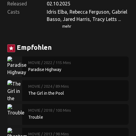
Released
02.10.2025
Casts
Idris Elba, Rebecca Ferguson, Gabriel
Basso, Jared Harris, Tracy Letts ...
mehr
Empfohlen
star
MOVIE
/ 2022
/ 115 Mins
Paradise Highway
MOVIE
/ 2024
/ 89 Mins
The Girl in the Pool
MOVIE
/ 2018
/ 100 Mins
Trouble
MOVIE
/ 2013
/ 98 Mins