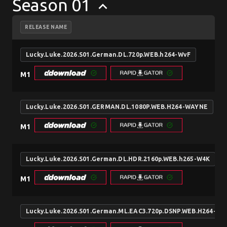
Season 01
keyboard_arrow_up
RELEASE NAME
Lucky.Luke.2026.S01.German.DL.720p.WEB.h264-WvF
M1
Lucky.Luke.2026.S01.GERMAN.DL.1080P.WEB.H264-WAYNE
M1
Lucky.Luke.2026.S01.German.DL.HDR.2160p.WEB.h265-W4K
M1
Lucky.Luke.2026.S01.German.ML.EAC3.720p.DSNP.WEB.H264-W