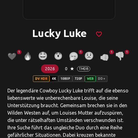
Lucky Luke
favorite_border
1
1
1
1
2026
0
star
TMDB
DV HDR
4K
1080P
720P
WEB
DD+
Der legendäre Cowboy Lucky Luke trifft auf die ebenso
liebenswerte wie unberechenbare Louise, die seine
Unterstützung braucht. Gemeinsam brechen sie in den
Wilden Westen auf, um Louises Mutter aufzuspüren,
die unter rätselhaften Umständen verschwunden ist.
Ihre Suche führt das ungleiche Duo durch eine Reihe
gefährlicher Situationen. Dabei kreuzen bekannte