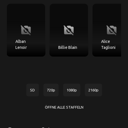
no_photography
no_photography
no_photography
Alban
Alice
Lenoir
Billie Blain
Taglioni
SD
720p
1080p
2160p
ÖFFNE ALLE STAFFELN