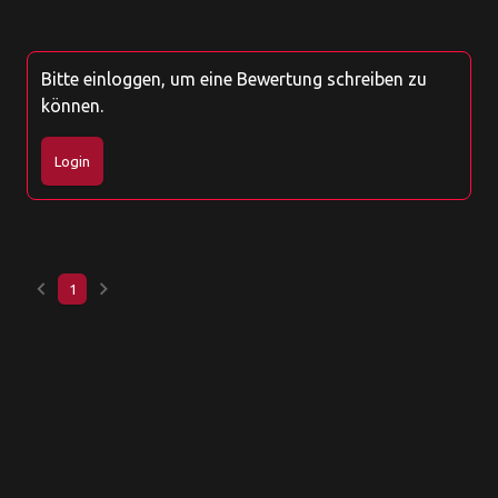
Bitte einloggen, um eine Bewertung schreiben zu
können.
Login
keyboard_arrow_left
keyboard_arrow_right
1