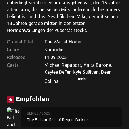
unbedingt verabreden und ausgehen will, den 15 Jahre
alten Larry, der bei seinen Mitschülern nicht besonders
beliebt ist und das 'Nesthäkchen' Mike, der mit seinen
13 Jahren gerade mitten in den ersten
Hormonwallungen der Pubertät steckt.
Orginal Titel
The War at Home
Genre
Komödie
Released
11.09.2005
Casts
Michael Rapaport, Anita Barone,
Kaylee DeFer, Kyle Sullivan, Dean
mehr
Collins ...
Empfohlen
star
SERIES
/ 2026
The Fall and Rise of Reggie Dinkins