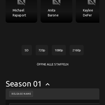
no_photography
no_photography
no_photography
Michael
Anita
Kaylee
Rapaport
Barone
DeFer
SD
720p
1080p
2160p
ÖFFNE ALLE STAFFELN
Season 01
keyboard_arrow_up
RELEASE NAME