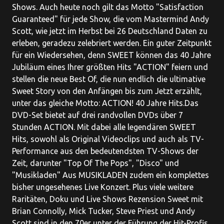
Shows. Auch heute noch gilt das Motto "Satisfaction
Guaranteed" für jede Show, die vom Mastermind Andy
Scott, wie jetzt im Herbst bei 26 Deutschland Daten zu
erleben, geradezu zelebriert werden. Ein guter Zeitpunkt
für ein Wiedersehen, denn SWEET können das 40 Jahre
Jubiläum eines Ihrer größten Hits "ACTION" feiern und
stellen die neue Best Of, die nun endlich die ultimative
Sweet Story von den Anfängen bis zum Jetzt erzählt,
unter das gleiche Motto: ACTION! 40 Jahre Hits.Das
DVD-Set bietet auf drei randvollen DVDs über 7
Stunden ACTION. Mit dabei alle legendären SWEET
Hits, sowohl als Original Videoclips und auch als TV-
Performance aus den bedeutendsten TV-Shows der
Zeit, darunter "Top Of The Pops", "Disco" und
"Musikladen" Aus MUSIKLADEN zudem ein komplettes
bisher ungesehenes Live Konzert. Plus viele weitere
Raritäten, Doku und Live Shows Rezension Sweet mit
Brian Connolly, Mick Tucker, Steve Priest und Andy
Scott sind in den 70er unter der Führung der Hit-Profis