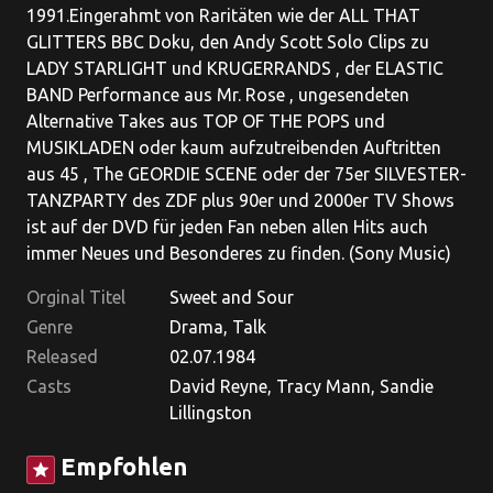
1991.Eingerahmt von Raritäten wie der ALL THAT
GLITTERS BBC Doku, den Andy Scott Solo Clips zu
LADY STARLIGHT und KRUGERRANDS , der ELASTIC
BAND Performance aus Mr. Rose , ungesendeten
Alternative Takes aus TOP OF THE POPS und
MUSIKLADEN oder kaum aufzutreibenden Auftritten
aus 45 , The GEORDIE SCENE oder der 75er SILVESTER-
TANZPARTY des ZDF plus 90er und 2000er TV Shows
ist auf der DVD für jeden Fan neben allen Hits auch
immer Neues und Besonderes zu finden. (Sony Music)
Orginal Titel
Sweet and Sour
Genre
Drama, Talk
Released
02.07.1984
Casts
David Reyne, Tracy Mann, Sandie
Lillingston
Empfohlen
star