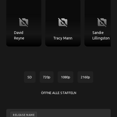
no_photography
no_photography
no_photography
David
Sandie
Reyne
Tracy Mann
Lillingston
SD
720p
1080p
2160p
ÖFFNE ALLE STAFFELN
RELEASE NAME