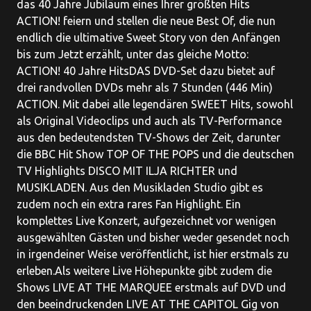
das 40 Jahre Jubiläum eines Ihrer größten Hits
ACTION! feiern und stellen die neue Best Of, die nun
endlich die ultimative Sweet Story von den Anfängen
bis zum Jetzt erzählt, unter das gleiche Motto:
ACTION! 40 Jahre HitsDAS DVD-Set dazu bietet auf
drei randvollen DVDs mehr als 7 Stunden (446 Min)
ACTION. Mit dabei alle legendären SWEET Hits, sowohl
als Original Videoclips und auch als TV-Performance
aus den bedeutendsten TV-Shows der Zeit, darunter
die BBC Hit Show TOP OF THE POPS und die deutschen
TV Highlights DISCO MIT ILJA RICHTER und
MUSIKLADEN. Aus den Musikladen Studio gibt es
zudem noch ein extra rares Fan Highlight. Ein
komplettes Live Konzert, aufgezeichnet vor wenigen
ausgewählten Gästen und bisher weder gesendet noch
in irgendeiner Weise veröffentlicht, ist hier erstmals zu
erleben.Als weitere Live Höhepunkte gibt zudem die
Shows LIVE AT THE MARQUEE erstmals auf DVD und
den beeindruckenden LIVE AT THE CAPITOL Gig von