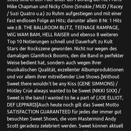
Mike Chapman und Nicky Chinn (Smokie / MUD / Racey
/ Suzi Quatro u.a.) zu Ruhm aufgestiegen und mit einer
fast endlosen Folge an Hits; darunter allein 8 Nr. 1 Hits
wie z.B. THE BALLROOM BLITZ, TEENAGE RAMPAGE,
WIG WAM BAM, HELL RAISER und ebenso 8 weiteren
Top 10 Notierungen schnell und Dauerhaft zu Kult
Stars der Rockszene geworden. Nicht nur wegen des
damaligen GlamRock Booms, den die Band in perfekter
Weise bedient hat, sondern auch wegen Ihrer
musikalischen Qualität, exzellenter Albumproduktionen
und vor allem ihrer mitreißender Live Shows.[Without
Sweet there wouldn't be any Kiss (GENE SIMMONS) /
Mötley Crüe always wanted to be Sweet (NIKKI SIXX) /
Sweet is the band I wanted to be a part of (JOE ELLIOT,
DEF LEPPARD)]Auch heute noch gilt das Sweet Motto
SATISFACTION GUARANTEED für jedes der immer gut
besuchten Sweet Shows, die vom Mastermind Andy
Scott geradezu zelebriert werden. Sweet können aktuell