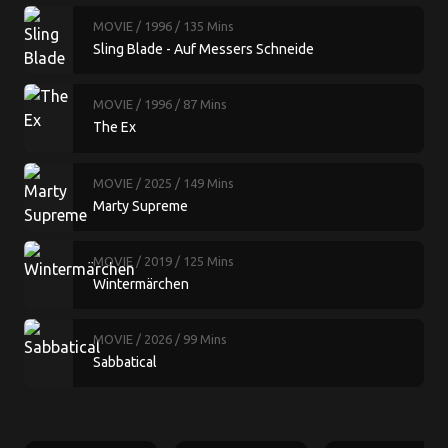
MOVIE
/ 1996
/ 135 Mins
Sling Blade - Auf Messers Schneide
MOVIE
/ 1996
/ 87 Mins
The Ex
MOVIE
/ 2025
/ 149 Mins
Marty Supreme
MOVIE
/ 2019
/ 125 Mins
Wintermärchen
MOVIE
/ 2026
/ 99 Mins
Sabbatical