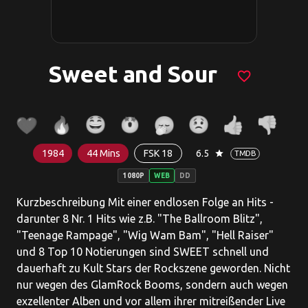
Sweet and Sour
favorite_border
1984
44 Mins
FSK 18
6.5
star
TMDB
1080P
WEB
DD
Kurzbeschreibung Mit einer endlosen Folge an Hits -
darunter 8 Nr. 1 Hits wie z.B. "The Ballroom Blitz",
"Teenage Rampage", "Wig Wam Bam", "Hell Raiser"
und 8 Top 10 Notierungen sind SWEET schnell und
dauerhaft zu Kult Stars der Rockszene geworden. Nicht
nur wegen des GlamRock Booms, sondern auch wegen
exzellenter Alben und vor allem ihrer mitreißender Live