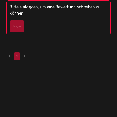
Bitte einloggen, um eine Bewertung schreiben zu
können.
Login
keyboard_arrow_left
keyboard_arrow_right
1