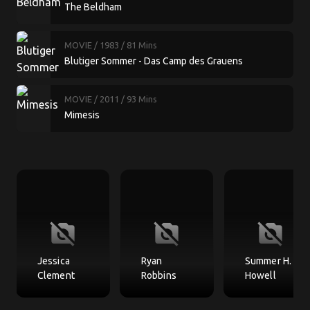
The Beldham
MOVIE
/ 1983
/ 81 Mins
Blutiger Sommer - Das Camp des Grauens
MOVIE
/ 2011
/ 93 Mins
Mimesis
no_photography
no_photography
no_photography
Jessica
Ryan
Summer H.
Clement
Robbins
Howell