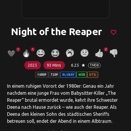
Night of the Reaper
favorite_border
1
1
2
2025
93 Mins
6.25
star
TMDB
1080P
720P
BLURAY
WEB
DTS
In einem ruhigen Vorort der 1980er: Genau ein Jahr
nachdem eine junge Frau vom Babysitter-Killer „The
Reaper“ brutal ermordet wurde, kehrt ihre Schwester
Deena nach Hause zurück – wie auch der Reaper. Als
Deena den kleinen Sohn des städtischen Sheriffs
betreuen soll, endet der Abend in einem Albtraum.