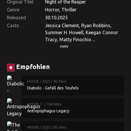
Orginal Titel
Night of the Reaper
Genre
Horror, Thriller
Released
30.10.2025
Casts
Jessica Clement, Ryan Robbins,
Summer H. Howell, Keegan Connor
Tracy, Matty Finochio ...
mehr
Empfohlen
star
MOVIE
/ 2025
/ 95 Mins
Diabolic - Gefäß des Teufels
MOVIE
/ -
/ 100 Mins
Antropophagus Legacy
MOVIE
/ 2025
/ 85 Mins