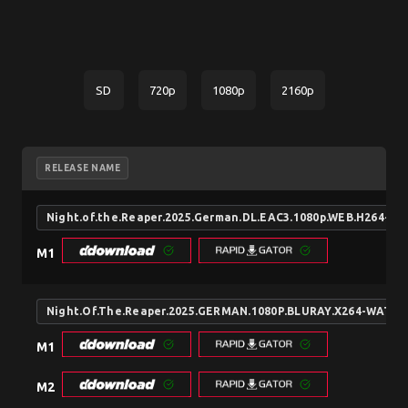
SD
720p
1080p
2160p
RELEASE NAME
Night.of.the.Reaper.2025.German.DL.EAC3.1080p.WEB.H264-Si
M1
Night.Of.The.Reaper.2025.GERMAN.1080P.BLURAY.X264-WATC
M1
M2