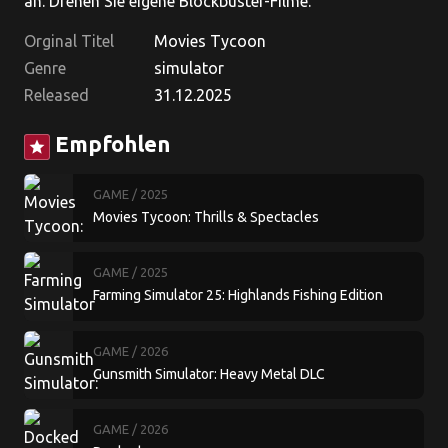
an. Drehen Sie eigene Blockbuster-Filme.
Orginal Titel
Movies Tycoon
Genre
simulator
Released
31.12.2025
Empfohlen
star
GAME
/ 2025
Movies Tycoon: Thrills & Spectacles
GAME
/ 2025
Farming Simulator 25: Highlands Fishing Edition
GAME
/ 2026
Gunsmith Simulator: Heavy Metal DLC
GAME
/ 2026