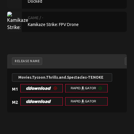
Docked
GAME
/ -
Kamikaze Strike: FPV Drone
RELEASE NAME
NF
Movies.Tycoon.Thrills.and.Spectacles-TENOKE
M1
searc
M2