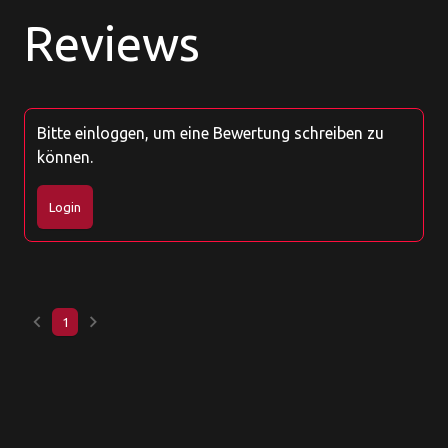
Reviews
Bitte einloggen, um eine Bewertung schreiben zu
können.
Login
keyboard_arrow_left
keyboard_arrow_right
1