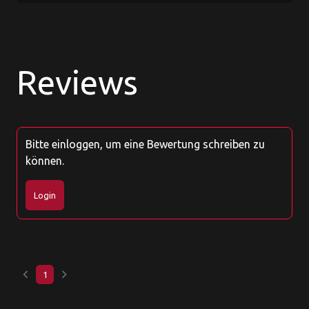
Reviews
Bitte einloggen, um eine Bewertung schreiben zu
können.
Login
keyboard_arrow_left
keyboard_arrow_right
1