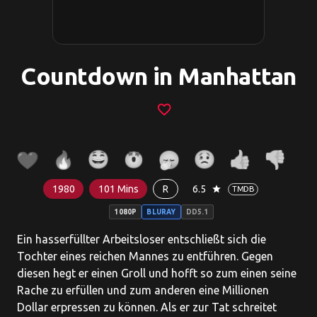
Countdown in Manhattan
favorite_border
1980
101 Mins
R
6.5
star
TMDB
1080P
BLURAY
DD5.1
Ein hasserfüllter Arbeitsloser entschließt sich die
Tochter eines reichen Mannes zu entführen. Gegen
diesen hegt er einen Groll und hofft so zum einen seine
Rache zu erfüllen und zum anderen eine Millionen
Dollar erpressen zu können. Als er zur Tat schreitet