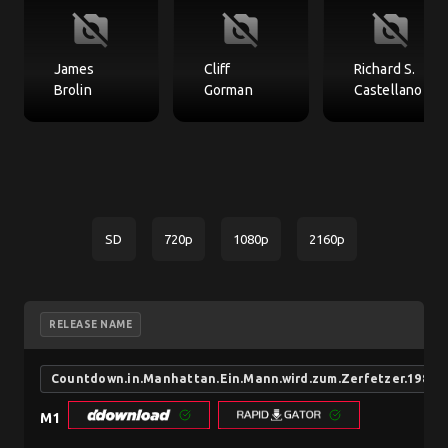
no_photography
no_photography
no_photography
James
Cliff
Richard S.
Brolin
Gorman
Castellano
SD
720p
1080p
2160p
RELEASE NAME
Countdown.in.Manhattan.Ein.Mann.wird.zum.Zerfetzer.1980
M1