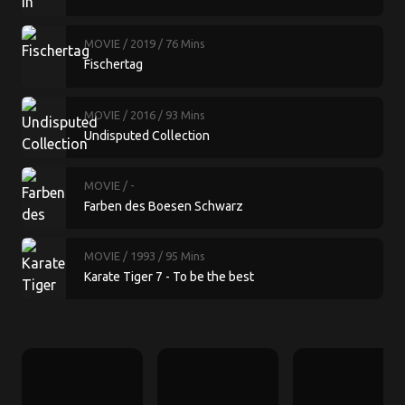
MOVIE
/ 2019
/ 76 Mins
Fischertag
MOVIE
/ 2016
/ 93 Mins
Undisputed Collection
MOVIE
/ -
Farben des Boesen Schwarz
MOVIE
/ 1993
/ 95 Mins
Karate Tiger 7 - To be the best