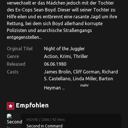
verwechselt er das Mädchen jedoch mit der Tochter
des Ex-Cops Sean Boyd. Dieser will seiner Tochter zu
Hilfe eilen und es entbrennt eine rasante Jagd um ihre
Rettung, bei dem sich Boyd allerhand korrupte
Polizisten und anarchische Straßengangs
entgegenstellen...
Orginal Titel
Night of the Juggler
Genre
Action, Krimi, Thriller
Released
06.06.1980
Casts
James Brolin, Cliff Gorman, Richard
S. Castellano, Linda Miller, Barton
mehr
Heyman ...
Empfohlen
star
MOVIE
/ 2006
/ 92 Mins
Second in Command