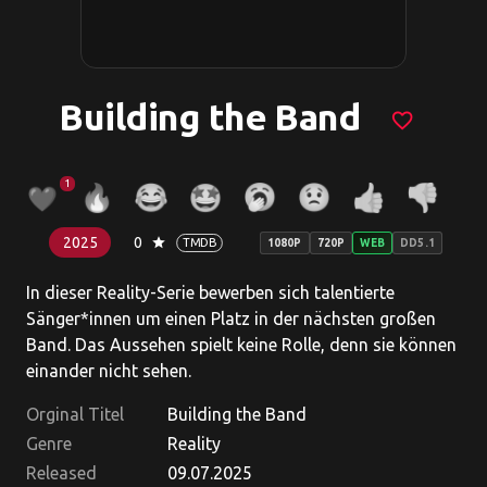
Building the Band
favorite_border
1
2025
0
star
TMDB
1080P
720P
WEB
DD5.1
In dieser Reality-Serie bewerben sich talentierte
Sänger*innen um einen Platz in der nächsten großen
Band. Das Aussehen spielt keine Rolle, denn sie können
einander nicht sehen.
Orginal Titel
Building the Band
Genre
Reality
Released
09.07.2025