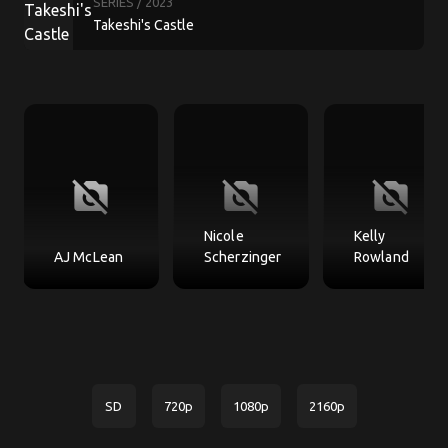
SERIES
/ 2023
Takeshi's Castle
no_photography
no_photography
no_photography
Nicole
Kelly
AJ McLean
Scherzinger
Rowland
SD
720p
1080p
2160p