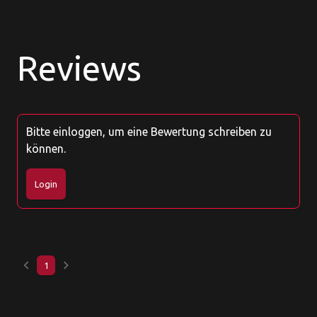
Reviews
Bitte einloggen, um eine Bewertung schreiben zu
können.
Login
keyboard_arrow_left
keyboard_arrow_right
1