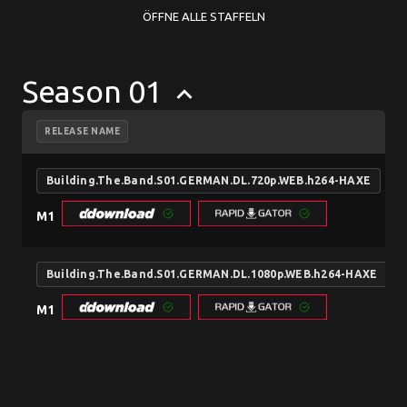
ÖFFNE ALLE STAFFELN
Season 01
keyboard_arrow_up
RELEASE NAME
Building.The.Band.S01.GERMAN.DL.720p.WEB.h264-HAXE
M1
Building.The.Band.S01.GERMAN.DL.1080p.WEB.h264-HAXE
M1