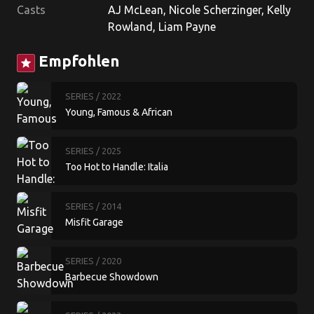
Casts
AJ McLean, Nicole Scherzinger, Kelly
Rowland, Liam Payne
Empfohlen
star
SERIES
/ 2022
Young, Famous & African
SERIES
/ 2025
Too Hot to Handle: Italia
SERIES
/ 2014
Misfit Garage
SERIES
/ 2020
Barbecue Showdown