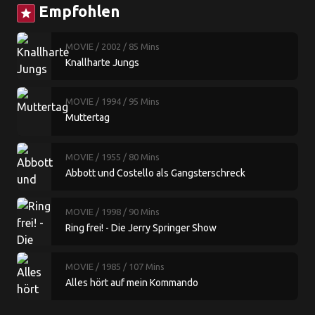
Empfohlen
star
MOVIE
/ 2002
/ 85 Mins
Knallharte Jungs
MOVIE
/ 1994
/ 95 Mins
Muttertag
MOVIE
/ 1955
/ 80 Mins
Abbott und Costello als Gangsterschreck
MOVIE
/ 1998
/ 90 Mins
Ring frei! - Die Jerry Springer Show
MOVIE
/ 1985
/ 107 Mins
Alles hört auf mein Kommando