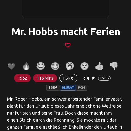
Mr. Hobbs macht Ferien
favorite_border
1962
115 Mins
FSK 6
6.4
star
TMDB
1080P
BLURAY
PCM
Mr. Roger Hobbs, ein schwer arbeitender Familienvater,
plant für den Urlaub dieses Jahr eine schöne Weltreise
nur für sich und seine Frau. Doch diese macht ihm
einen Strich durch die Rechnung: Sie möchte mit der
ganzen Familie einschließlich Enkelkinder den Urlaub in