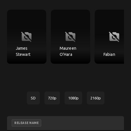
no_photography
no_photography
no_photography
James
Maureen
Stewart
O'Hara
Fabian
SD
720p
1080p
2160p
RELEASE NAME