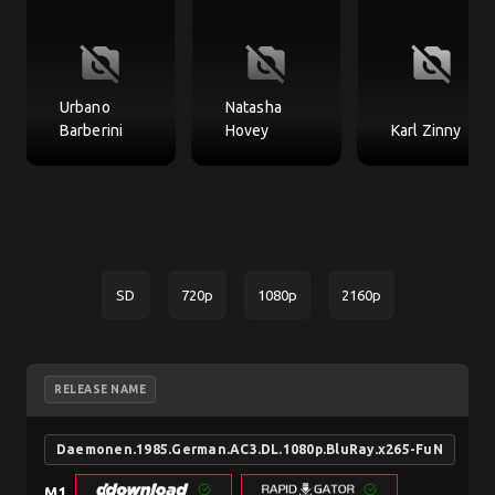
no_photography
no_photography
no_photography
Urbano
Natasha
Barberini
Hovey
Karl Zinny
SD
720p
1080p
2160p
RELEASE NAME
Daemonen.1985.German.AC3.DL.1080p.BluRay.x265-FuN
M1