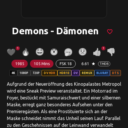
Demons - Dämonen
favorite_border
1
1
1985
105 Mins
FSK 18
6.61
star
TMDB
4K
1080P
720P
DV HDR
HDR10
DV
REMUX
BLURAY
DTS
Aufgrund der Neueröffnung des Kinopalastes Metropol
wird eine Sneak Preview veranstaltet. Ein Motorrad im
Foyer, bestückt mit Samuraischwert und einer silbernen
Maske, erregt ganz besonderes Aufsehen unter den
Premieregästen. Als eine Prostituierte sich an der
Maske schneidet nimmt das Unheil seinen Lauf. Parallel
zu den Geschehnissen auf der Leinwand verwandelt