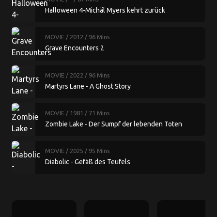
Halloween 4-Michäl Myers kehrt zurück
MOVIE
/ 2012
/ 96 Mins
Grave Encounters 2
MOVIE
/ 2022
/ 96 Mins
Martyrs Lane - A Ghost Story
MOVIE
/ 1981
/ 71 Mins
Zombie Lake - Der Sumpf der lebenden Toten
MOVIE
/ 2025
/ 95 Mins
Diabolic - Gefäß des Teufels