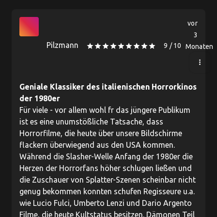
vor
3
Pilzmann
9 / 10
star
star
star
star
star
star
star
star
star
Monaten
more_vert
Geniale Klassiker des italienischen Horrorkinos
der 1980er
Für viele - vor allem wohl fr das jüngere Publikum
ist es eine unumstößliche Tatsache, dass
Horrorfilme, die heute über unsere Bildschirme
flackern überwiegend aus den USA kommen.
Während die Slasher-Welle Anfang der 1980er die
Herzen der Horrorfans höher schlugen ließen und
die Zuschauer von Splatter-Szenen scheinbar nicht
genug bekommen konnten schufen Regisseure u.a.
wie Lucio Fulci, Umberto Lenzi und Dario Argento
Filme, die heute Kultstatus besitzen. Dämonen Teil