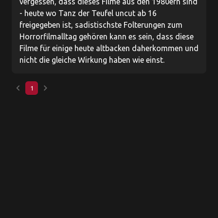
vergessen, dass dieses Filme aus den 1980ern sind
- heute wo Tanz der Teufel uncut ab 16
freigegeben ist, sadistischste Folterungen zum
Horrorfilmalltag gehören kann es sein, dass diese
Filme für einige heute altbacken daherkommen und
nicht die gleiche Wirkung haben wie einst.
keyboard_arrow_left
keyboard_arrow_right
1