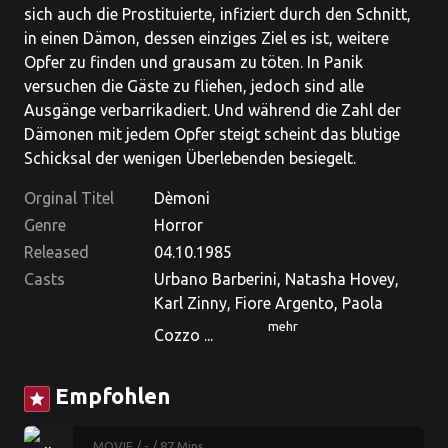
sich auch die Prostituierte, infiziert durch den Schnitt,
in einen Dämon, dessen einziges Ziel es ist, weitere
Opfer zu finden und grausam zu töten. In Panik
versuchen die Gäste zu fliehen, jedoch sind alle
Ausgänge verbarrikadiert. Und während die Zahl der
Dämonen mit jedem Opfer steigt scheint das blutige
Schicksal der wenigen Überlebenden besiegelt.
Orginal Titel
Dèmoni
Genre
Horror
Released
04.10.1985
Casts
Urbano Barberini, Natasha Hovey,
Karl Zinny, Fiore Argento, Paola
mehr
Cozzo ...
Empfohlen
star
MOVIE
/ -
/ 87 Mins