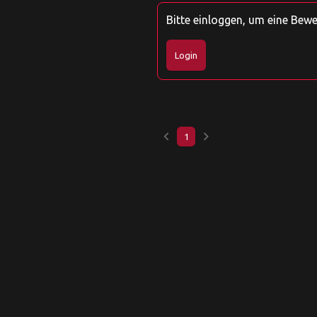
Bitte einloggen, um eine Bew
Login
keyboard_arrow_left
keyboard_arrow_right
1