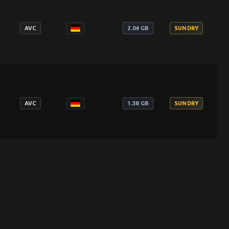
add_
AVC
2.04 GB
SUNDRY
add_
AVC
1.38 GB
SUNDRY