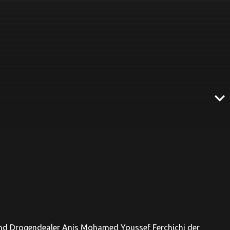
expand_more
 und Drogendealer Anis Mohamed Youssef Ferchichi der