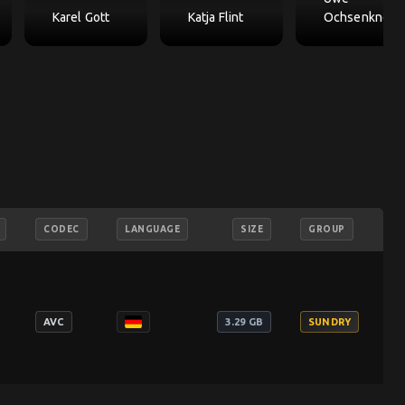
Karel Gott
Katja Flint
Ochsenknech
CODEC
LANGUAGE
SIZE
GROUP
add_
AVC
3.29 GB
SUNDRY