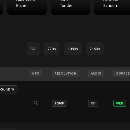
Elsner
Tander
Schuch
SD
720p
1080p
2160p
NFO
RESOLUTION
AUDIO
SOURCE
-SunDry
search
1080P
DD
WEB