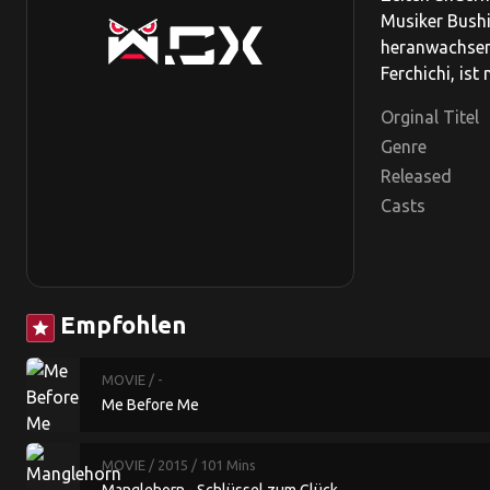
Musiker Bushi
heranwachsen
Ferchichi, is
Orginal Titel
Genre
Released
Casts
Empfohlen
star
MOVIE
/ -
Me Before Me
MOVIE
/ 2015
/ 101 Mins