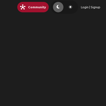
hub
light_mode
Community
Login | Signup