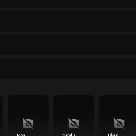
no_photography
no_photography
no_photography
Nina
Natalia
Lilien