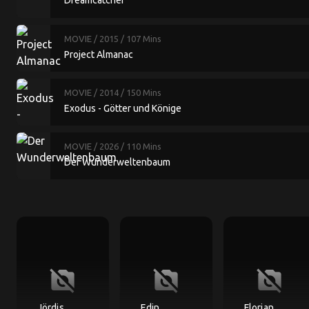
Dreamcatcher
MOVIE
/ 2015
/ 107 Mins
Project Almanac
MOVIE
/ 2014
/ 150 Mins
Exodus - Götter und Könige
MOVIE
/ 2026
/ 110 Mins
Der Wunderweltenbaum
no_photography
no_photography
no_photography
Jördis
Edin
Florian