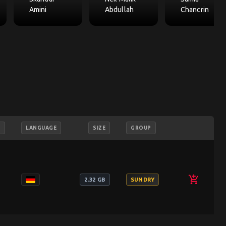
Amini
Abdullah
Chancrin
C
LANGUAGE
SIZE
GROUP
add_shopping_cart
2.32 GB
SUNDRY