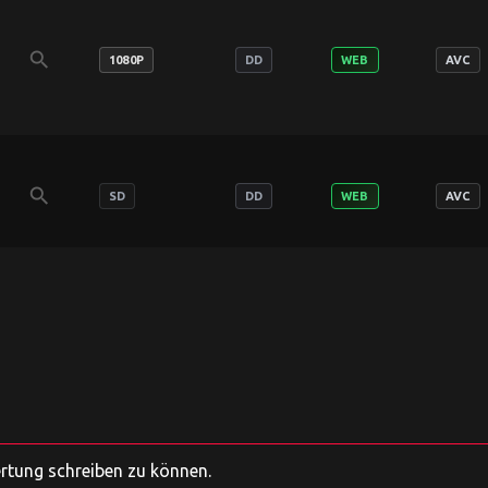
search
1080P
DD
WEB
AVC
search
SD
DD
WEB
AVC
ertung schreiben zu können.