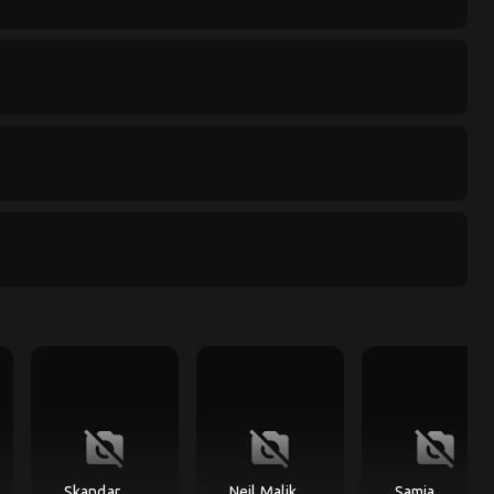
no_photography
no_photography
no_photography
Skandar
Neil Malik
Samia