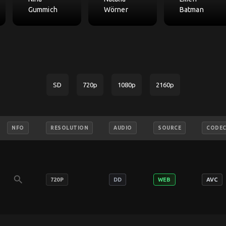
Gummich
Wörner
Batman
SD
720p
1080p
2160p
NFO
RESOLUTION
AUDIO
SOURCE
CODE
search
720P
DD
WEB
AVC