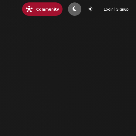
hub
light_mode
Community
Login | Signup