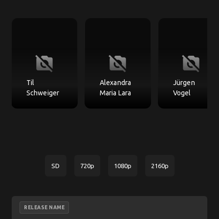
no_photography
no_photography
no_photography
Til
Alexandra
Jürgen
Schweiger
Maria Lara
Vogel
SD
720p
1080p
2160p
RELEASE NAME