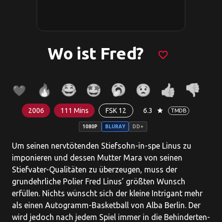
Wo ist Fred?
favorite_border
2006
111 Mins
FSK 12
6.3
star
TMDB
1080P
BLURAY
DD+
Um seinen nervtötenden Stiefsohn-in-spe Linus zu
imponieren und dessen Mutter Mara von seinen
Stiefvater-Qualitäten zu überzeugen, muss der
grundehrliche Polier Fred Linus’ größten Wunsch
erfüllen. Nichts wünscht sich der kleine Intrigant mehr
als einen Autogramm-Basketball von Alba Berlin. Der
wird jedoch nach jedem Spiel immer in die Behinderten-