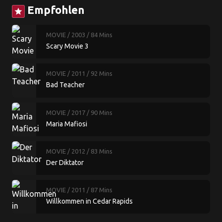
Empfohlen
star
MOVIE
/ 2003
/ 84 Mins
Scary Movie 3
MOVIE
/ 2011
/ 92 Mins
Bad Teacher
MOVIE
/ 2017
/ 90 Mins
Maria Mafiosi
MOVIE
/ 2012
/ 83 Mins
Der Diktator
MOVIE
/ 2011
/ 87 Mins
Willkommen in Cedar Rapids