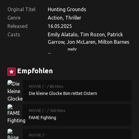
Orginal Titel
Hunting Grounds
Genre
Action, Thriller
Released
16.05.2025
Casts
Emily Alatalo, Tim Rozon, Patrick
Garrow, Jon McLaren, Milton Barnes
mehr
...
Empfohlen
star
MOVIE
/ -
/ 86 Mins
Die kleine Glocke Bim rettet Ostern
MOVIE
/ -
/ 360 Mins
FAME Fighting
MOVIE
/ -