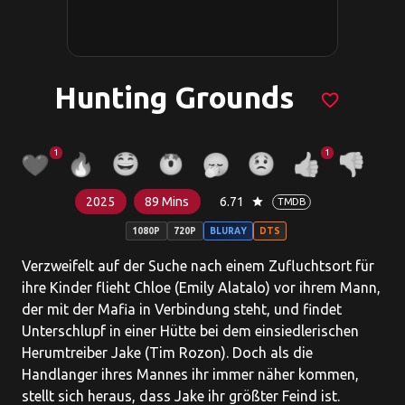
Hunting Grounds
favorite_border
1
1
2025
89 Mins
6.71
star
TMDB
1080P
720P
BLURAY
DTS
Verzweifelt auf der Suche nach einem Zufluchtsort für
ihre Kinder flieht Chloe (Emily Alatalo) vor ihrem Mann,
der mit der Mafia in Verbindung steht, und findet
Unterschlupf in einer Hütte bei dem einsiedlerischen
Herumtreiber Jake (Tim Rozon). Doch als die
Handlanger ihres Mannes ihr immer näher kommen,
stellt sich heraus, dass Jake ihr größter Feind ist.