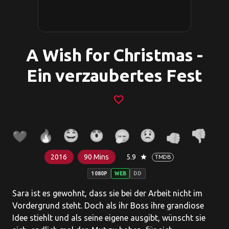
A Wish for Christmas -
Ein verzaubertes Fest
favorite_border
2016
90 Mins
5.9
star
TMDB
1080P
WEB
DD
Sara ist es gewohnt, dass sie bei der Arbeit nicht im
Vordergrund steht. Doch als ihr Boss ihre grandiose
Idee stiehlt und als seine eigene ausgibt, wünscht sie