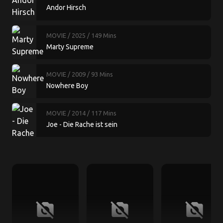
Andor Hirsch
MOVIE
/ 2025
/ 149 Mins
Marty Supreme
MOVIE
/ 2009
/ 93 Mins
Nowhere Boy
MOVIE
/ 2014
/ 117 Mins
Joe - Die Rache ist sein
no_photography
no_photography
no_photography