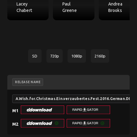
Lacey
Paul
Andrea
Chabert
Greene
Brooks
SD
720p
1080p
2160p
RELEASE NAME
A.Wish.for.Christmas.Ein.verzaubertes.Fest.2016.German.DL.
M1
M2