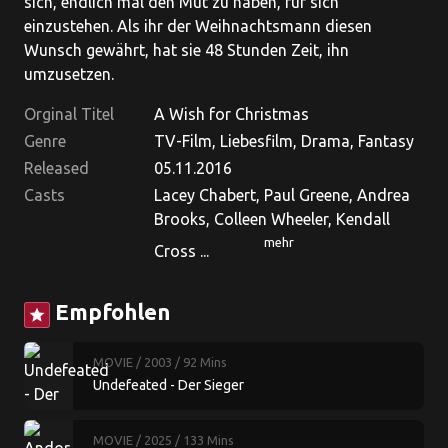
sich, endlich mal den Mut zu haben, für sich
einzustehen. Als ihr der Weihnachtsmann diesen
Wunsch gewährt, hat sie 48 Stunden Zeit, ihn
umzusetzen.
Orginal Titel
A Wish for Christmas
Genre
TV-Film, Liebesfilm, Drama, Fantasy
Released
05.11.2016
Casts
Lacey Chabert, Paul Greene, Andrea
Brooks, Colleen Wheeler, Kendall
mehr
Cross ...
Empfohlen
star
MOVIE
/ 2003
/ 92 Mins
Undefeated - Der Sieger
MOVIE
/ 2025
/ 133 Mins