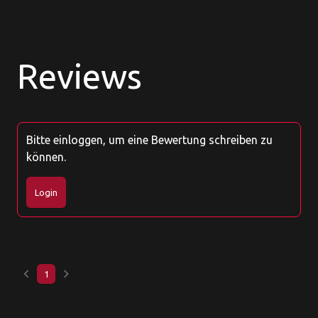
Reviews
Bitte einloggen, um eine Bewertung schreiben zu
können.
Login
keyboard_arrow_left
keyboard_arrow_right
1