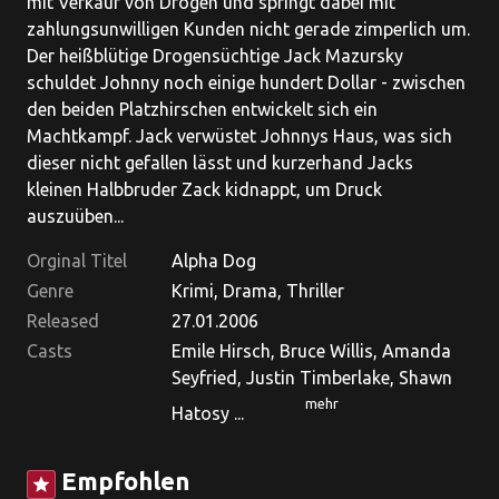
mit Verkauf von Drogen und springt dabei mit
zahlungsunwilligen Kunden nicht gerade zimperlich um.
Der heißblütige Drogensüchtige Jack Mazursky
schuldet Johnny noch einige hundert Dollar - zwischen
den beiden Platzhirschen entwickelt sich ein
Machtkampf. Jack verwüstet Johnnys Haus, was sich
dieser nicht gefallen lässt und kurzerhand Jacks
kleinen Halbbruder Zack kidnappt, um Druck
auszuüben...
Orginal Titel
Alpha Dog
Genre
Krimi, Drama, Thriller
Released
27.01.2006
Casts
Emile Hirsch, Bruce Willis, Amanda
Seyfried, Justin Timberlake, Shawn
mehr
Hatosy ...
Empfohlen
star