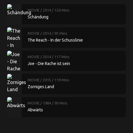
MOVIE
/ 2014
/ 120 Mins
Schändung
MOVIE
/ 2014
/ 95 Mins
The Reach - In der Schusslinie
MOVIE
/ 2014
/ 117 Mins
Joe - Die Rache ist sein
MOVIE
/ 2015
/ 119 Mins
Zorniges Land
MOVIE
/ 1984
/ 90 Mins
Abwärts