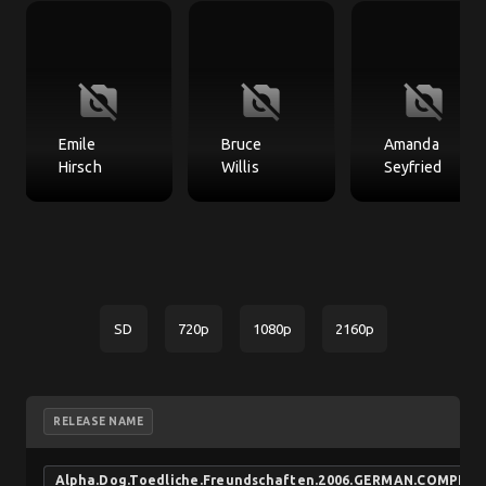
no_photography
no_photography
no_photography
Emile
Bruce
Amanda
Hirsch
Willis
Seyfried
SD
720p
1080p
2160p
RELEASE NAME
Alpha.Dog.Toedliche.Freundschaften.2006.GERMAN.COMPLE