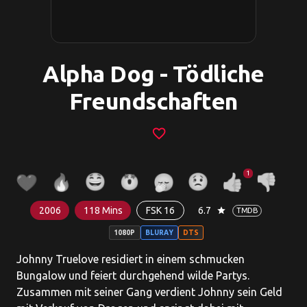
Alpha Dog - Tödliche
Freundschaften
favorite_border
1
2006
118 Mins
FSK 16
6.7
star
TMDB
1080P
BLURAY
DTS
Johnny Truelove residiert in einem schmucken
Bungalow und feiert durchgehend wilde Partys.
Zusammen mit seiner Gang verdient Johnny sein Geld