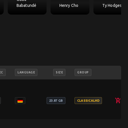
Babatundé
Henry Cho
Ty Hodges
EC
LANGUAGE
SIZE
GROUP
add_shopping_cart
23.87 GB
CLASSICALHD