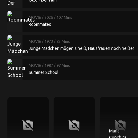
Otto - Der Film
MOVIE
/ 2026
/ 107 Mins
Roommates
MOVIE
/ 1973
/ 85 Mins
Junge Mädchen mögen's heiß, Hausfrauen noch heißer
MOVIE
/ 1987
/ 97 Mins
Summer School
no_photography
no_photography
no_photography
María
Conchita