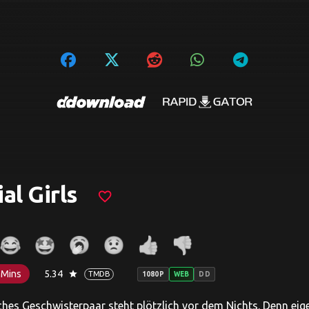
al Girls
favorite_border
 Mins
5.34
star
TMDB
1080P
WEB
DD
ches Geschwisterpaar steht plötzlich vor dem Nichts. Denn eig