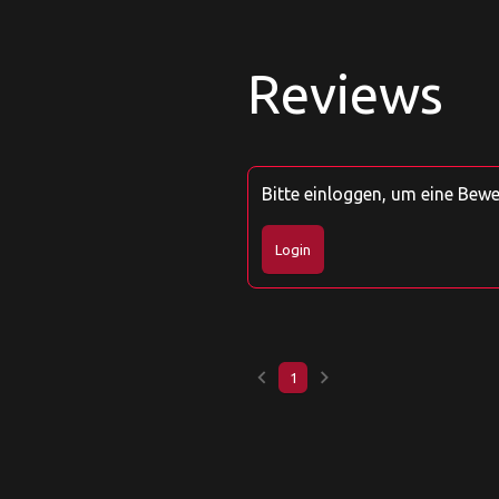
Reviews
Bitte einloggen, um eine Bew
Login
keyboard_arrow_left
keyboard_arrow_right
1