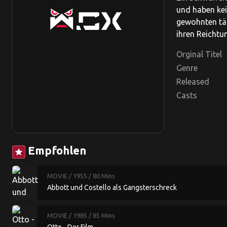
und haben kei
gewohnten täg
ihren Reichtu
Orginal Titel
Genre
Released
Casts
Empfohlen
star
MOVIE
/ 1955
/ 80 Mins
Abbott und Costello als Gangsterschreck
MOVIE
/ 1985
/ 85 Mins