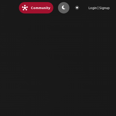
hub
light_mode
Community
Login | Signup