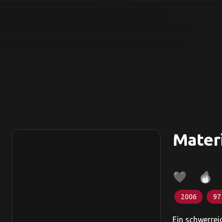
Materi
2006
97
Ein schwerrei