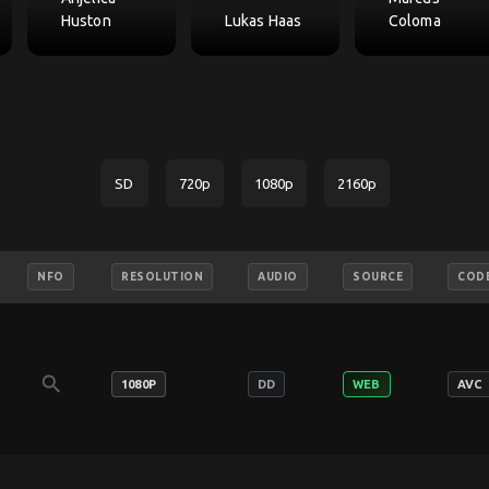
Huston
Lukas Haas
Coloma
SD
720p
1080p
2160p
NFO
RESOLUTION
AUDIO
SOURCE
COD
search
1080P
DD
WEB
AVC