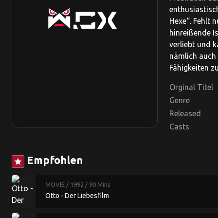
enthusiastisc
Hexe“. Fehlt 
hinreißende I
verliebt und 
nämlich auch i
Fähigkeiten z
Orginal Titel
Genre
Released
Casts
Empfohlen
star
MOVIE
/ 1992
/ 90 Mins
Otto - Der Liebesfilm