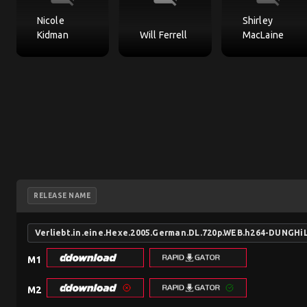
Nicole
Shirley
Kidman
Will Ferrell
MacLaine
RELEASE NAME
Verliebt.in.eine.Hexe.2005.German.DL.720p.WEB.h264-DUNGHi
M1
M2