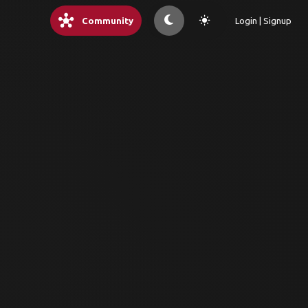
hub
light_mode
Community
Login | Signup