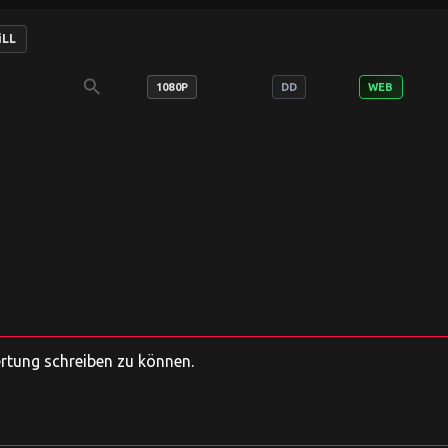
iLL
search
1080P
DD
WEB
ertung schreiben zu können.