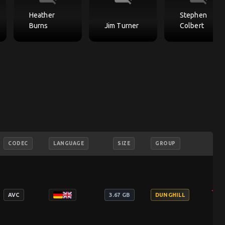
Heather
Stephen
Burns
Jim Turner
Colbert
CODEC
LANGUAGE
SIZE
GROUP
add_shopping_cart
AVC
3.67 GB
DUNGHILL