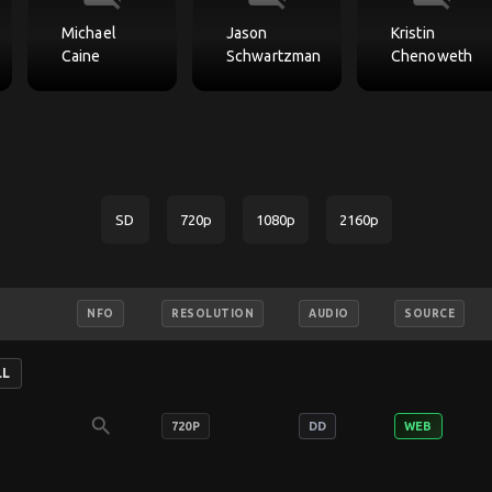
Michael
Jason
Kristin
Caine
Schwartzman
Chenoweth
SD
720p
1080p
2160p
NFO
RESOLUTION
AUDIO
SOURCE
LL
search
720P
DD
WEB