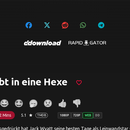
bt in eine Hexe
favorite_border
2 Mins
5.1
star
TMDB
1080P
720P
WEB
DD
sgedrückt hat Jack Wyatt seine besten Tage als Leinwandstar 