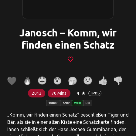
Janosch – Komm, wir
finden einen Schatz
favorite_border
2012
70 Mins
4
star
TMDB
1080P
720P
WEB
DD
„Komm, wir finden einen Schatz“ beschließen Tiger und
Bär, als sie in einer alten Kiste eine Schatzkarte finden.
Ihnen schließt sich der Hase Jochen Gummibär an, der