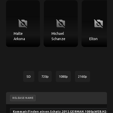
no_photography
no_photography
no_photography
Malte
Michael
Arkona
Schanze
Elton
SD
720p
1080p
2160p
RELEASE NAME
Komm.wir.finden.einen.Schatz.2012.GERMAN.1080p.WEB.H264