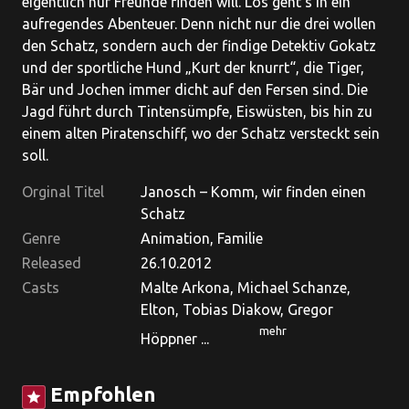
eigentlich nur Freunde finden will. Los geht’s in ein
aufregendes Abenteuer. Denn nicht nur die drei wollen
den Schatz, sondern auch der findige Detektiv Gokatz
und der sportliche Hund „Kurt der knurrt“, die Tiger,
Bär und Jochen immer dicht auf den Fersen sind. Die
Jagd führt durch Tintensümpfe, Eiswüsten, bis hin zu
einem alten Piratenschiff, wo der Schatz versteckt sein
soll.
Orginal Titel
Janosch – Komm, wir finden einen
Schatz
Genre
Animation, Familie
Released
26.10.2012
Casts
Malte Arkona, Michael Schanze,
Elton, Tobias Diakow, Gregor
mehr
Höppner ...
Empfohlen
star