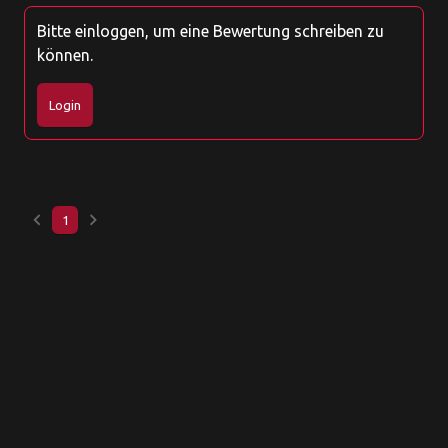
Bitte einloggen, um eine Bewertung schreiben zu
können.
Login
keyboard_arrow_left
keyboard_arrow_right
1