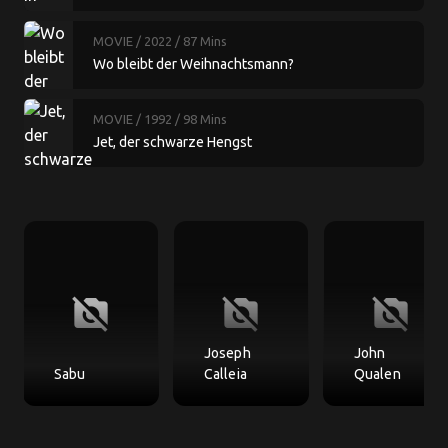
MOVIE
/ 2022
/ 87 Mins
Wo bleibt der Weihnachtsmann?
MOVIE
/ 1992
/ 98 Mins
Jet, der schwarze Hengst
no_photography
no_photography
no_photography
Joseph
John
Sabu
Calleia
Qualen