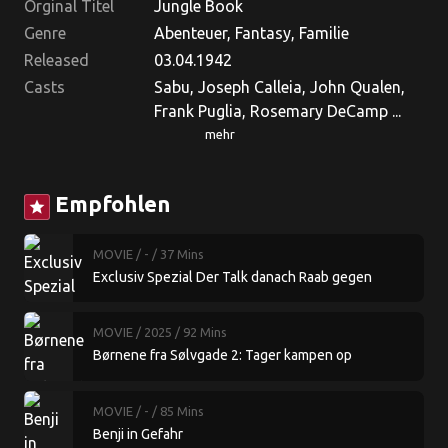
Orginal Titel
Jungle Book
Genre
Abenteuer, Fantasy, Familie
Released
03.04.1942
Casts
Sabu, Joseph Calleia, John Qualen,
Frank Puglia, Rosemary DeCamp ...
mehr
Empfohlen
star
MOVIE
/ -
/ 37 Mins
Exclusiv Spezial Der Talk danach Raab gegen
Halmich Die Hintergruende
MOVIE
/ 2025
/ 92 Mins
Børnene fra Sølvgade 2: Tager kampen op
MOVIE
/ -
/ 85 Mins
Benji in Gefahr