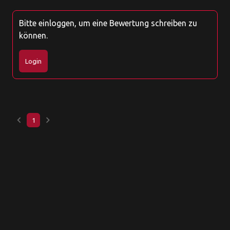
Bitte einloggen, um eine Bewertung schreiben zu
können.
Login
keyboard_arrow_left
keyboard_arrow_right
1