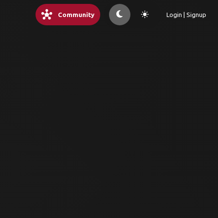
hub
light_mode
Community
Login | Signup