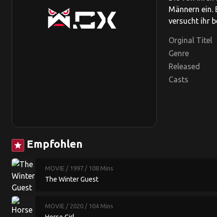
Männern ein. 
versucht ihr b
Orginal Titel
Genre
Released
Casts
Empfohlen
star
MOVIE
/ 1997
/ 108 Mins
The Winter Guest
MOVIE
/ 2020
/ 104 Mins