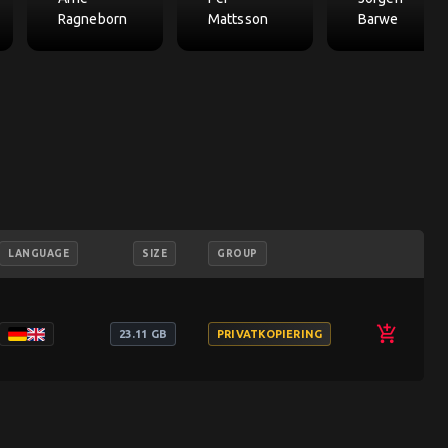
Ragneborn
Mattsson
Barwe
LANGUAGE
SIZE
GROUP
add_shopping_cart
23.11 GB
PRIVATKOPIERING