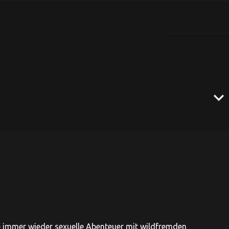
expand_more
ie immer wieder sexuelle Abenteuer mit wildfremden