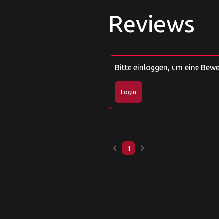
Reviews
Bitte einloggen, um eine Bew
Login
keyboard_arrow_left
keyboard_arrow_right
1