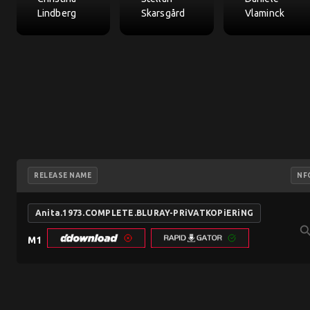
Lindberg
Skarsgård
Vlaminck
RELEASE NAME
NF
Anita.1973.COMPLETE.BLURAY-PRiVATKOPiERiNG
sear
M1