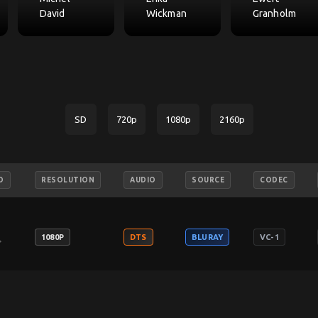
David
Wickman
Granholm
SD
720p
1080p
2160p
O
RESOLUTION
AUDIO
SOURCE
CODEC
ch
1080P
DTS
BLURAY
VC-1