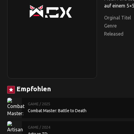
auf einem 5×5-
Orginal Titel
Genre
Released
Empfohlen
star
GAME
/ 2025
Combat Master: Battle to Death
GAME
/ 2024