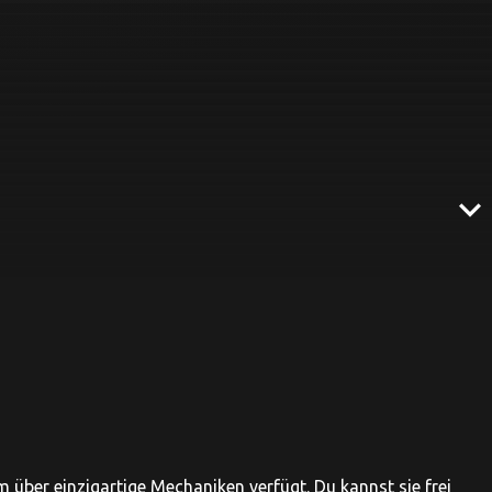
expand_more
 über einzigartige Mechaniken verfügt. Du kannst sie frei