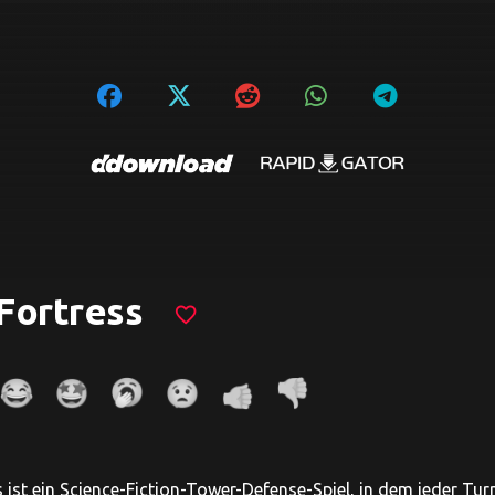
Fortress
favorite_border
 ist ein Science-Fiction-Tower-Defense-Spiel, in dem jeder Turm