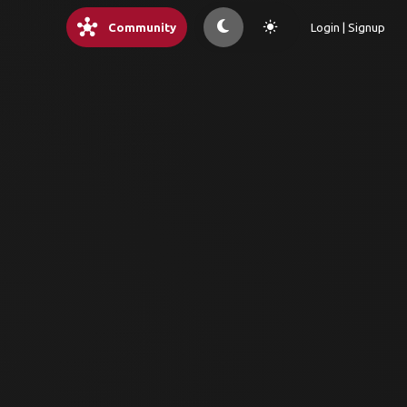
hub
light_mode
Community
Login | Signup