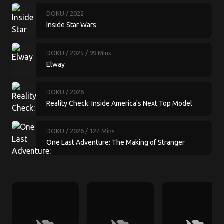
DOKU
/ 2022
Inside Star Wars
DOKU
/ 2025
/ 99 Mins
Elway
DOKU
/ 2026
Reality Check: Inside America's Next Top Model
DOKU
/ 2026
/ 122 Mins
One Last Adventure: The Making of Stranger
Things 5