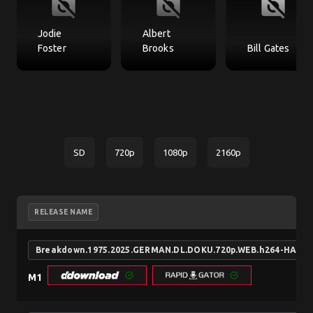
no_photography
no_photography
no_photography
Jodie
Albert
Foster
Brooks
Bill Gates
SD
720p
1080p
2160p
RELEASE NAME
Breakdown.1975.2025.GERMAN.DL.DOKU.720p.WEB.h264-HAXE
M1