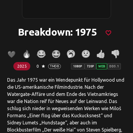
Breakdown: 1975
favorite_border
2025
0
star
TMDB
1080P
720P
WEB
DD5.1
Das Jahr 1975 war ein Wendepunkt für Hollywood und
die US-amerikanische Filmindustrie. Nach der
Watergate-Affäre und dem Ende des Vietnamkriegs
war die Nation reif für Neues auf der Leinwand. Das
schlug sich nieder in wegweisenden Werken wie Miloš
Formans „Einer flog über das Kuckucksnest“ und
Sidney Lumets „Hundstage“, aber auch im
Blockbusterfilm „Der weiße Hai“ von Steven Spielberg,