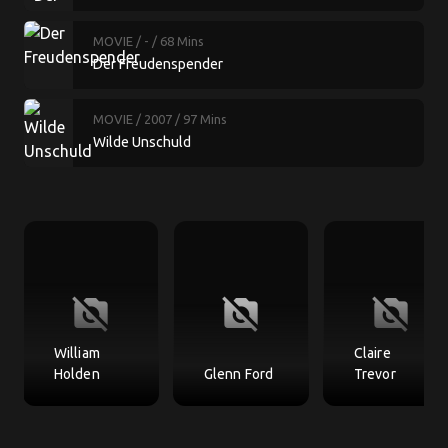
MOVIE
/ -
/ 68 Mins
Der Freudenspender
MOVIE
/ 2007
/ 97 Mins
Wilde Unschuld
no_photography
no_photography
no_photography
William
Claire
Holden
Glenn Ford
Trevor