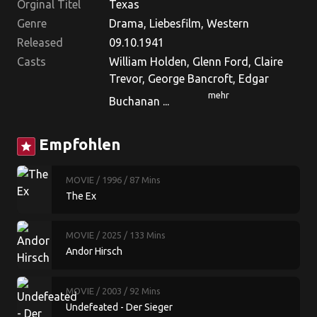
Orginal Titel
Texas
Genre
Drama, Liebesfilm, Western
Released
09.10.1941
Casts
William Holden, Glenn Ford, Claire
Trevor, George Bancroft, Edgar
mehr
Buchanan ...
Empfohlen
star
MOVIE
/ 1996
/ 87 Mins
The Ex
MOVIE
/ 2025
/ 133 Mins
Andor Hirsch
MOVIE
/ 2003
/ 92 Mins
Undefeated - Der Sieger