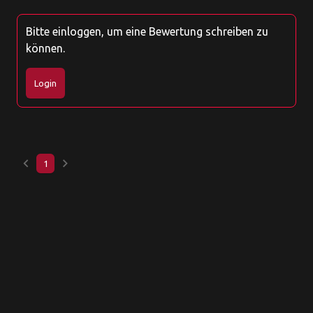
Bitte einloggen, um eine Bewertung schreiben zu
können.
Login
keyboard_arrow_left
keyboard_arrow_right
1