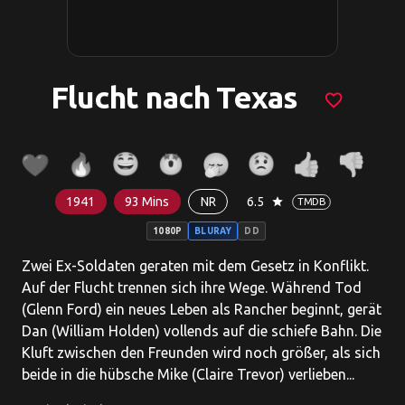
Flucht nach Texas
favorite_border
1941
93 Mins
NR
6.5
star
TMDB
1080P
BLURAY
DD
Zwei Ex-Soldaten geraten mit dem Gesetz in Konflikt.
Auf der Flucht trennen sich ihre Wege. Während Tod
(Glenn Ford) ein neues Leben als Rancher beginnt, gerät
Dan (William Holden) vollends auf die schiefe Bahn. Die
Kluft zwischen den Freunden wird noch größer, als sich
beide in die hübsche Mike (Claire Trevor) verlieben...