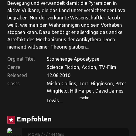
Bewegung und verwandelt damit die Pyramiden in
aktive Vulkane, die das Land unter vernichtender Lava
begraben. Nur der verkannte Wissenschaftler Jacob
weiß, wie man den Wahnsinnigen und sein Vorhaben
stoppen kann. Dazu benötigt er allerdings das antike
Artefakt des Mechanismus der Antikythera. Doch
niemand will seiner Theorie glauben...
Orginal Titel
Stonehenge Apocalypse
Genre
Science Fiction, Action, TV-Film
Released
12.06.2010
Casts
Misha Collins, Torri Higginson, Peter
Wingfield, Hill Harper, David James
mehr
Lewis ...
Empfohlen
star
MOVIE
/ -
/ 144 Mins