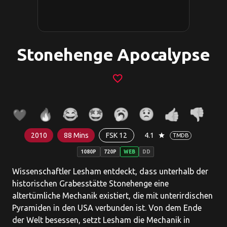
Stonehenge Apocalypse
favorite_border
2010
88 Mins
FSK 12
4.1
star
TMDB
1080P
720P
WEB
DD
Wissenschaftler Lesham entdeckt, dass unterhalb der
historischen Grabesstätte Stonehenge eine
altertümliche Mechanik existiert, die mit unterirdischen
Pyramiden in den USA verbunden ist. Von dem Ende
der Welt besessen, setzt Lesham die Mechanik in