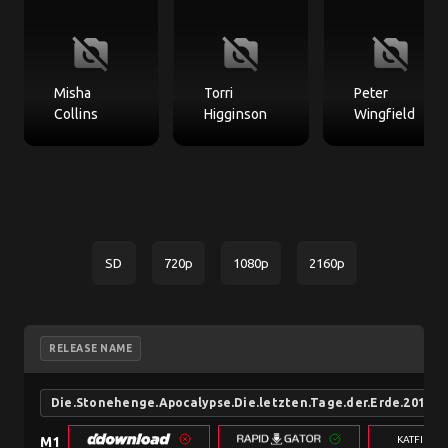
no_photography
no_photography
no_photography
Misha
Torri
Peter
Collins
Higginson
Wingfield
SD
720p
1080p
2160p
RELEASE NAME
Die.Stonehenge.Apocalypse.Die.letzten.Tage.der.Erde.2010
KATFILE.
M1