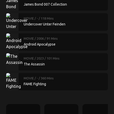
James Bond 007 Collection
MOVIE
/ -
/ 118 Mins
Undercover Unter Feinden
MOVIE
/ 2006
/ 91 Mins
Android Apocalypse
MOVIE
/ 2023
/ 101 Mins
The Assassin
MOVIE
/ -
/ 360 Mins
FAME Fighting