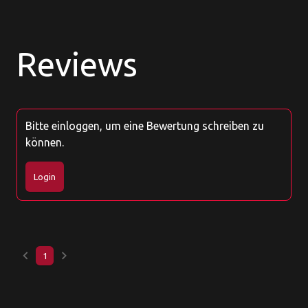
Reviews
Bitte einloggen, um eine Bewertung schreiben zu
können.
Login
keyboard_arrow_left
keyboard_arrow_right
1