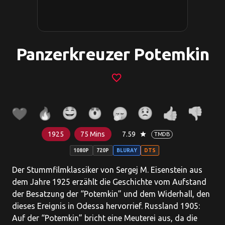
Panzerkreuzer Potemkin
favorite_border
1925
75 Mins
7.59
star
TMDB
1080P
720P
BLURAY
DTS
Der Stummfilmklassiker von Sergej M. Eisenstein aus
dem Jahre 1925 erzählt die Geschichte vom Aufstand
der Besatzung der “Potemkin” und dem Widerhall, den
dieses Ereignis in Odessa hervorrief. Russland 1905:
Auf der “Potemkin” bricht eine Meuterei aus, da die