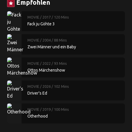
Empfohlen
star
MOVIE
/ 2017
/ 120 Mins
Fack ju Göhte 3
MOVIE
/ 2004
/ 88 Mins
Zwei Männer und ein Baby
MOVIE
/ 2022
/ 93 Mins
Ottos Märchenshow
MOVIE
/ 2026
/ 102 Mins
Driver's Ed
MOVIE
/ 2019
/ 100 Mins
Otherhood