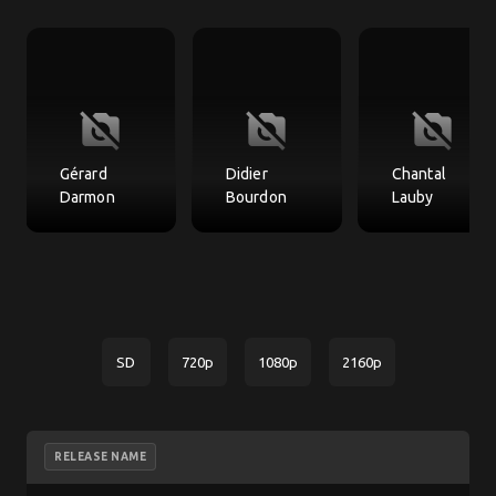
no_photography
no_photography
no_photography
Gérard
Didier
Chantal
Darmon
Bourdon
Lauby
SD
720p
1080p
2160p
RELEASE NAME