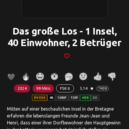
Das große Los - 1 Insel,
40 Einwohner, 2 Betrüger
favorite_border
2024
99 Mins
FSK 6
5.14
star
TMDB
DV HDR
4K
1080P
720P
WEB
DD
Mitten auf einer beschaulichen Insel in der Bretagne
erfahren die lebenslangen Freunde Jean-Jean und
Henri, dass einer ihrer Dorfbewohner den Hauptgewinn