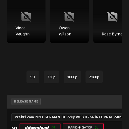
no_photography
no_photography
no_photography
Vince
Owen
Vaughn
Wilson
Rose Byrne
SD
720p
1080p
2160p
RELEASE NAME
Prakti.com.2013.GERMAN.DL.720p.WEB.H264.iNTERNAL-SunDry
M1