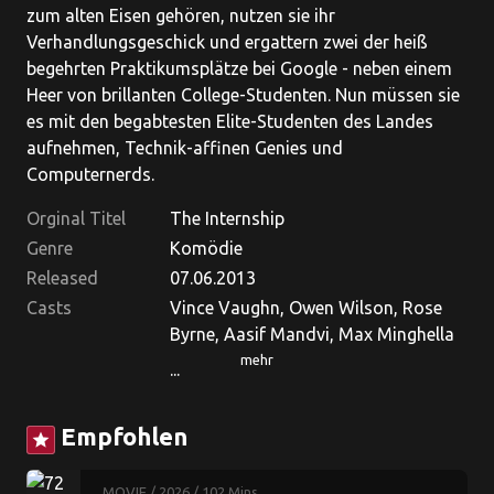
zum alten Eisen gehören, nutzen sie ihr
Verhandlungsgeschick und ergattern zwei der heiß
begehrten Praktikumsplätze bei Google - neben einem
Heer von brillanten College-Studenten. Nun müssen sie
es mit den begabtesten Elite-Studenten des Landes
aufnehmen, Technik-affinen Genies und
Computernerds.
Orginal Titel
The Internship
Genre
Komödie
Released
07.06.2013
Casts
Vince Vaughn, Owen Wilson, Rose
Byrne, Aasif Mandvi, Max Minghella
mehr
...
Empfohlen
star
MOVIE
/ 2026
/ 102 Mins