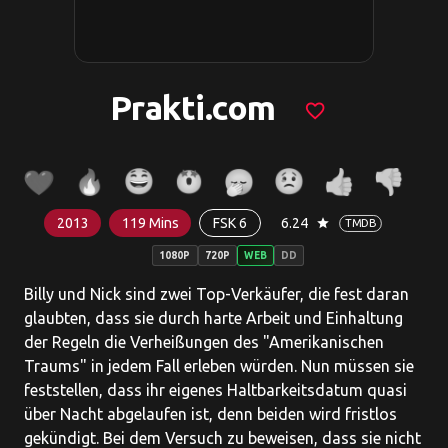
Prakti.com
favorite_border
2013
119 Mins
FSK 6
6.24
star
TMDB
1080P
720P
WEB
DD
Billy und Nick sind zwei Top-Verkäufer, die fest daran
glaubten, dass sie durch harte Arbeit und Einhaltung
der Regeln die Verheißungen des "Amerikanischen
Traums" in jedem Fall erleben würden. Nun müssen sie
feststellen, dass ihr eigenes Haltbarkeitsdatum quasi
über Nacht abgelaufen ist, denn beiden wird fristlos
gekündigt. Bei dem Versuch zu beweisen, dass sie nicht