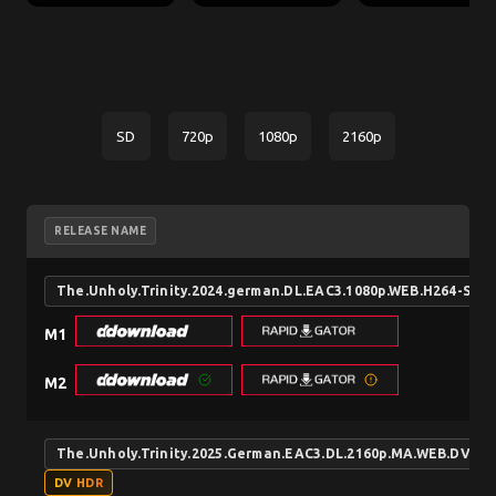
SD
720p
1080p
2160p
RELEASE NAME
The.Unholy.Trinity.2024.german.DL.EAC3.1080p.WEB.H264-SiX
M1
M2
The.Unholy.Trinity.2025.German.EAC3.DL.2160p.MA.WEB.DV.HD
DV HDR