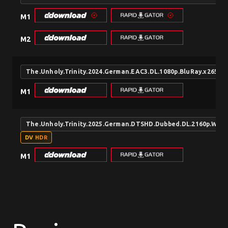
M1
M2
The.Unholy.Trinity.2024.German.EAC3.DL.1080p.BluRay.x265-
M1
The.Unholy.Trinity.2025.German.DTSHD.Dubbed.DL.2160p.WE
DV HDR
M1