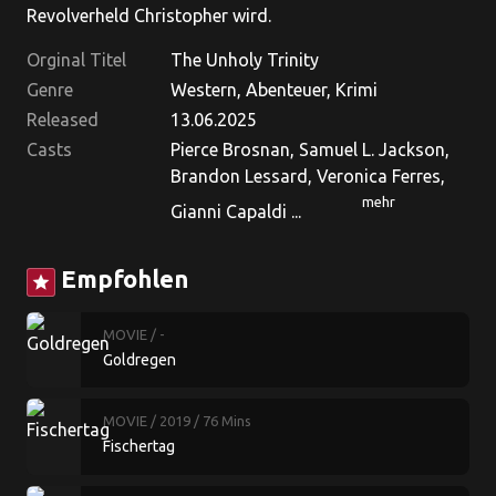
Revolverheld Christopher wird.
Orginal Titel
The Unholy Trinity
Genre
Western, Abenteuer, Krimi
Released
13.06.2025
Casts
Pierce Brosnan, Samuel L. Jackson,
Brandon Lessard, Veronica Ferres,
mehr
Gianni Capaldi ...
Empfohlen
star
MOVIE
/ -
Goldregen
MOVIE
/ 2019
/ 76 Mins
Fischertag