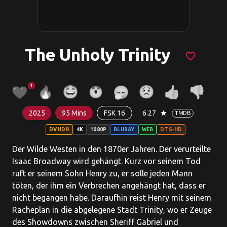
The Unholy Trinity
favorite_border
1
2025
95 Mins
FSK 16
6.27
star
TMDB
DV HDR
4K
1080P
BLURAY
WEB
DTS-HD
Der Wilde Westen in den 1870er Jahren. Der verurteilte
Isaac Broadway wird gehängt. Kurz vor seinem Tod
ruft er seinem Sohn Henry zu, er solle jeden Mann
töten, der ihm ein Verbrechen angehängt hat, dass er
nicht begangen habe. Daraufhin reist Henry mit seinem
Racheplan in die abgelegene Stadt Trinity, wo er Zeuge
des Showdowns zwischen Sheriff Gabriel und