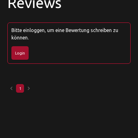
Reviews
Bitte einloggen, um eine Bewertung schreiben zu
können.
Login
keyboard_arrow_left
keyboard_arrow_right
1