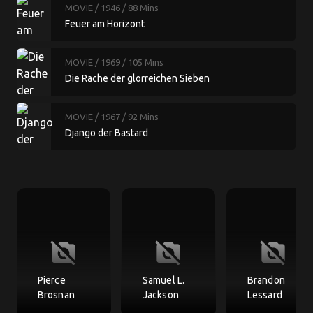
MOVIE
/ 1946
/ 88 Mins
Feuer am Horizont
MOVIE
/ 1969
/ 105 Mins
Die Rache der glorreichen Sieben
MOVIE
/ 1967
/ 92 Mins
Django der Bastard
no_photography
no_photography
no_photography
Pierce
Samuel L.
Brandon
Brosnan
Jackson
Lessard