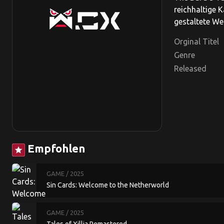
reichhaltige 
gestaltete Wel
Orginal Titel
Genre
Released
Empfohlen
star
GAME
/ 2025
Sin Cards: Welcome to the Netherworld
GAME
/ 2025