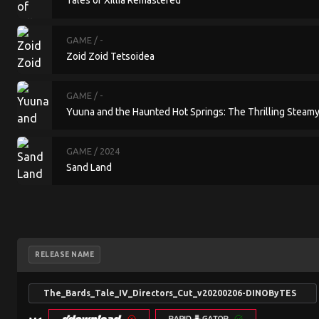
Tales of Xillia Remastered
GAME
/ -
Zoid Zoid Tetsoidea
GAME
/ -
Yuuna and the Haunted Hot Springs: The Thrilling Steam
GAME
/ 2024
Sand Land
RELEASE NAME
The_Bards_Tale_IV_Directors_Cut_v20200206-DINOByTES