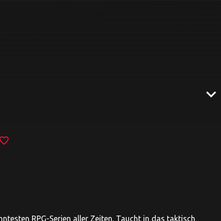
expand_more
avorite_border
nntesten RPG-Serien aller Zeiten. Taucht in das taktisch