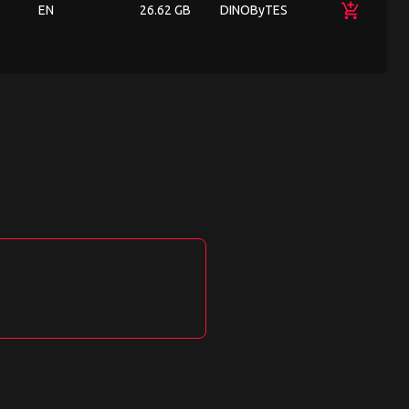
add_shopping_cart
EN
26.62 GB
DINOByTES