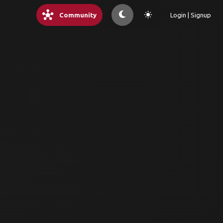
hub
light_mode
Community
Login | Signup