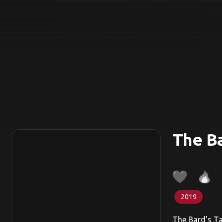
The Ba
2019
The Bard's Tal