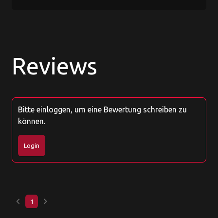
Reviews
Bitte einloggen, um eine Bewertung schreiben zu
können.
Login
keyboard_arrow_left
keyboard_arrow_right
1