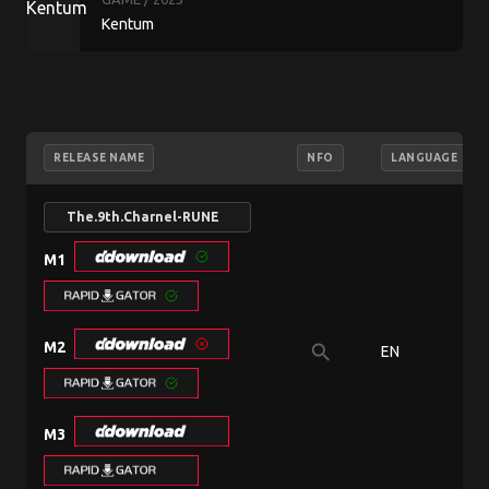
Kentum
RELEASE NAME
NFO
LANGUAGE
The.9th.Charnel-RUNE
M1
M2
search
EN
M3