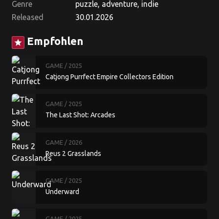
Genre
puzzle, adventure, indie
Released
30.01.2026
Empfohlen
star
GAME
/ 2025
Catjong Purrfect Empire Collectors Edition
GAME
/ 2025
The Last Shot: Arcades
GAME
/ 2026
Reus 2 Grasslands
GAME
/ 2025
Underward
GAME
/ 2025