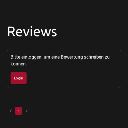
Reviews
Bitte einloggen, um eine Bewertung schreiben zu
können.
Login
keyboard_arrow_left
keyboard_arrow_right
1