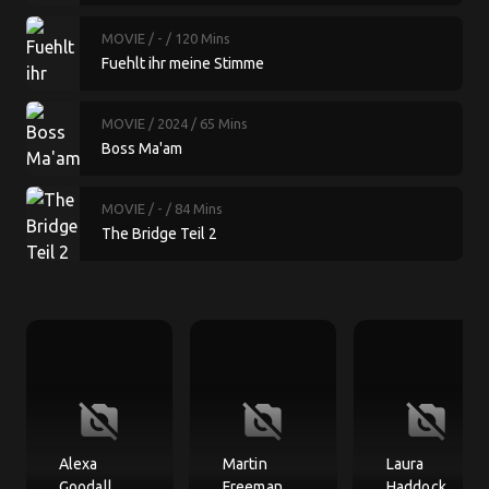
MOVIE
/ -
/ 120 Mins
Fuehlt ihr meine Stimme
MOVIE
/ 2024
/ 65 Mins
Boss Ma'am
MOVIE
/ -
/ 84 Mins
The Bridge Teil 2
no_photography
no_photography
no_photography
Alexa
Martin
Laura
Goodall
Freeman
Haddock