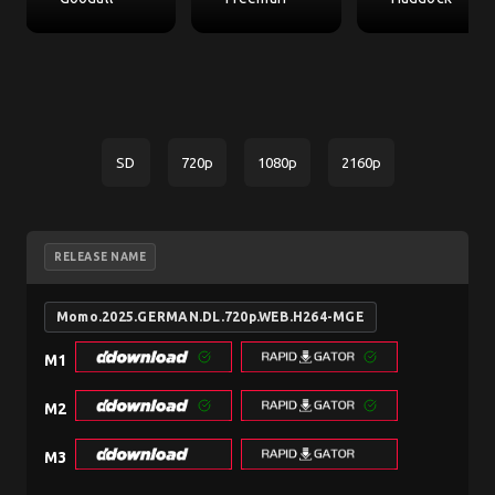
SD
720p
1080p
2160p
RELEASE NAME
Momo.2025.GERMAN.DL.720p.WEB.H264-MGE
M1
M2
M3