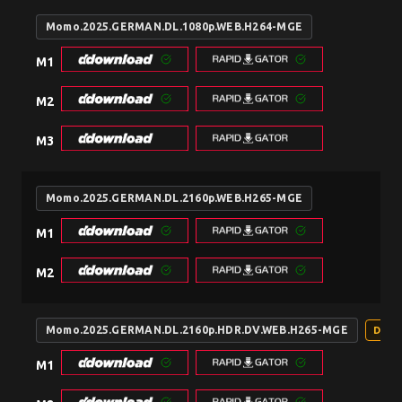
Momo.2025.GERMAN.DL.1080p.WEB.H264-MGE
M1
M2
M3
Momo.2025.GERMAN.DL.2160p.WEB.H265-MGE
M1
M2
Momo.2025.GERMAN.DL.2160p.HDR.DV.WEB.H265-MGE
DV H
M1