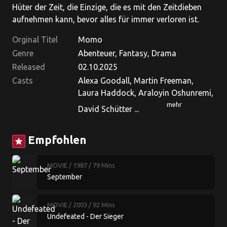
Hüter der Zeit, die Einzige, die es mit den Zeitdieben
aufnehmen kann, bevor alles für immer verloren ist.
Orginal Titel
Momo
Genre
Abenteuer, Fantasy, Drama
Released
02.10.2025
Casts
Alexa Goodall, Martin Freeman,
Laura Haddock, Araloyin Oshunremi,
mehr
David Schütter ...
Empfohlen
star
MOVIE
/ 1987
/ 79 Mins
September
MOVIE
/ 2003
/ 92 Mins
Undefeated - Der Sieger