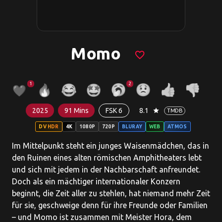
Momo
favorite_border
1
2
2025
91 Mins
FSK 6
8.1
star
TMDB
DV HDR
4K
1080P
720P
BLURAY
WEB
ATMOS
Im Mittelpunkt steht ein junges Waisenmädchen, das in
den Ruinen eines alten römischen Amphitheaters lebt
und sich mit jedem in der Nachbarschaft anfreundet.
Doch als ein mächtiger internationaler Konzern
beginnt, die Zeit aller zu stehlen, hat niemand mehr Zeit
für sie, geschweige denn für ihre Freunde oder Familien
– und Momo ist zusammen mit Meister Hora, dem