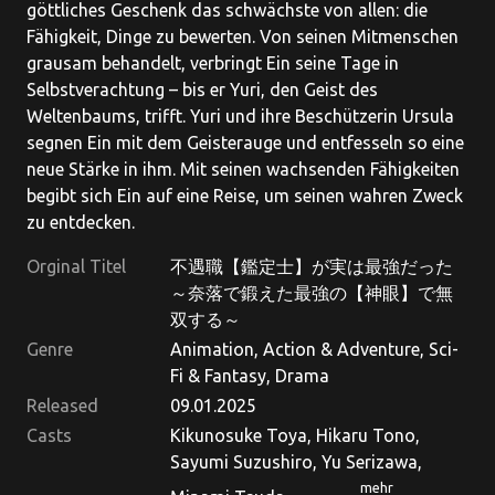
göttliches Geschenk das schwächste von allen: die
Fähigkeit, Dinge zu bewerten. Von seinen Mitmenschen
grausam behandelt, verbringt Ein seine Tage in
Selbstverachtung – bis er Yuri, den Geist des
Weltenbaums, trifft. Yuri und ihre Beschützerin Ursula
segnen Ein mit dem Geisterauge und entfesseln so eine
neue Stärke in ihm. Mit seinen wachsenden Fähigkeiten
begibt sich Ein auf eine Reise, um seinen wahren Zweck
zu entdecken.
Orginal Titel
不遇職【鑑定士】が実は最強だった
～奈落で鍛えた最強の【神眼】で無
双する～
Genre
Animation, Action & Adventure, Sci-
Fi & Fantasy, Drama
Released
09.01.2025
Casts
Kikunosuke Toya, Hikaru Tono,
Sayumi Suzushiro, Yu Serizawa,
mehr