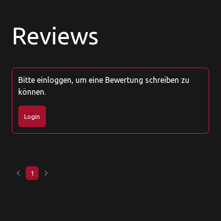
Reviews
Bitte einloggen, um eine Bewertung schreiben zu
können.
Login
keyboard_arrow_left
keyboard_arrow_right
1