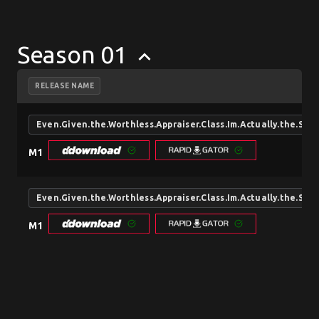
Season 01
keyboard_arrow_up
RELEASE NAME
Even.Given.the.Worthless.Appraiser.Class.Im.Actually.the.
M1
Even.Given.the.Worthless.Appraiser.Class.Im.Actually.the.
M1