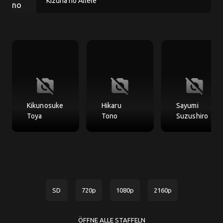
Kizuna no Allele
no_photography
no_photography
no_photography
Kikunosuke
Hikaru
Sayumi
Toya
Tono
Suzushiro
SD
720p
1080p
2160p
ÖFFNE ALLE STAFFELN