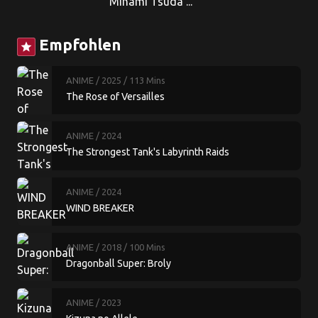
Minami Tsuda ...
Empfohlen
star
ANIME
/ 2025
/ 113 Mins
The Rose of Versailles
ANIME
/ 2024
The Strongest Tank's Labyrinth Raids
ANIME
/ 2024
WIND BREAKER
ANIME
/ 2018
/ 100 Mins
Dragonball Super: Broly
ANIME
/ 2023