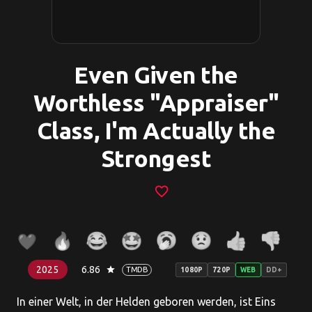
Even Given the
Worthless "Appraiser"
Class, I'm Actually the
Strongest
favorite_border
2025
6.86
star
TMDB
1080P
720P
WEB
DD+
In einer Welt, in der Helden geboren werden, ist Eins