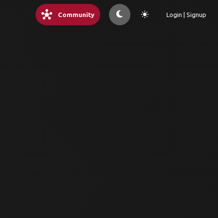
hub
light_mode
Community
Login | Signup