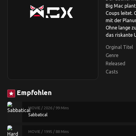
Big Mac plant
Coups leitet. 
mit der Planu
Ohne lange zu
das riskante 
Orginal Titel
Genre
Released
Casts
Empfohlen
star
MOVIE
/ 2026
/ 99 Mins
Sabbatical
MOVIE
/ 1995
/ 88 Mins