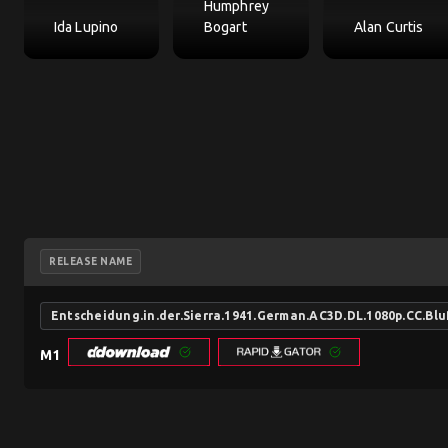
Humphrey
Ida Lupino
Bogart
Alan Curtis
RELEASE NAME
Entscheidung.in.der.Sierra.1941.German.AC3D.DL.1080p.CC.Bl
M1