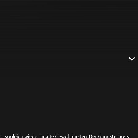
expand_more
t sogleich wieder in alte Gewohnheiten. Der Gangsterboss