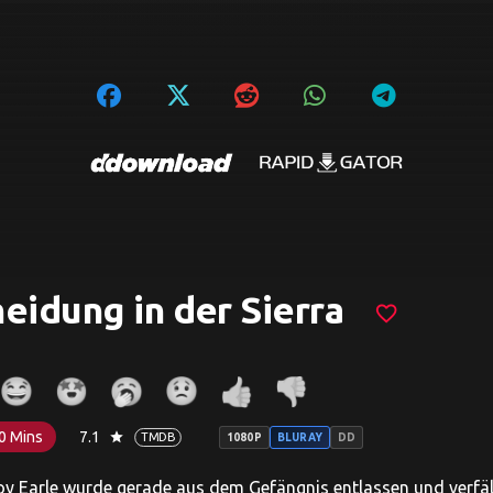
eidung in der Sierra
favorite_border
0 Mins
7.1
star
TMDB
1080P
BLURAY
DD
y Earle wurde gerade aus dem Gefängnis entlassen und verfäll