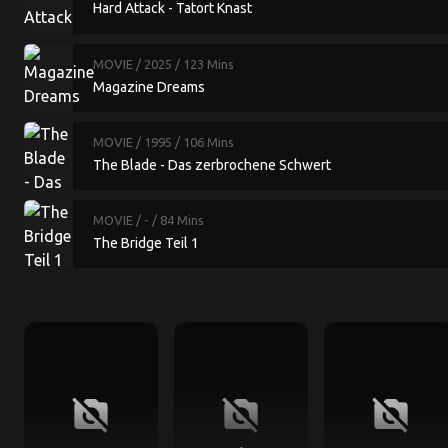
Hard Attack - Tatort Knast
MOVIE
/ 2025
/ 123 Mins
Magazine Dreams
MOVIE
/ 1995
/ 106 Mins
The Blade - Das zerbrochene Schwert
MOVIE
/ -
/ 84 Mins
The Bridge Teil 1
no_photography
no_photography
no_photography