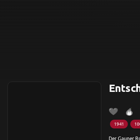
Entsch
1941
10
Der Gauner Ro