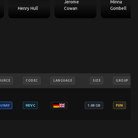
Jerome
Minna
Henry Hull
Cowan
Gombell
OURCE
CODEC
LANGUAGE
SIZE
GROUP
LURAY
HEVC
1.68 GB
FUN