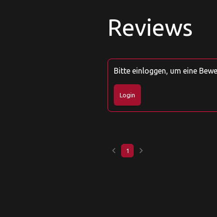
Reviews
Bitte einloggen, um eine Bew
Login
keyboard_arrow_left
keyboard_arrow_right
1