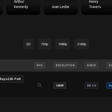
Arthur
Henry
Kennedy
Joan Leslie
Travers
SD
720p
1080p
2160p
NFO
RESOLUTION
AUDIO
S
uRay.x265-FuN
search
1080P
DD 2.0
B