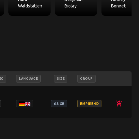
Waldstätten
Biolay
Bonnet
EC
LANGUAGE
SIZE
GROUP
add_shopping_cart
6.8 GB
EMPIREHD