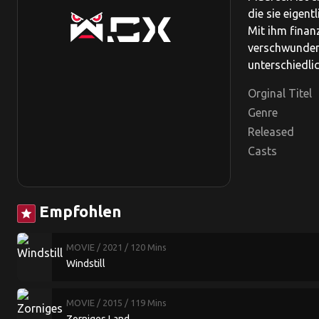
die sie eigen
Mit ihm finanz
verschwunden 
unterschiedli
Orginal Titel
Genre
Released
Casts
Empfohlen
star
MOVIE
/ 2021
/ 120 Mins
Windstill
MOVIE
/ 2015
/ 119 Mins