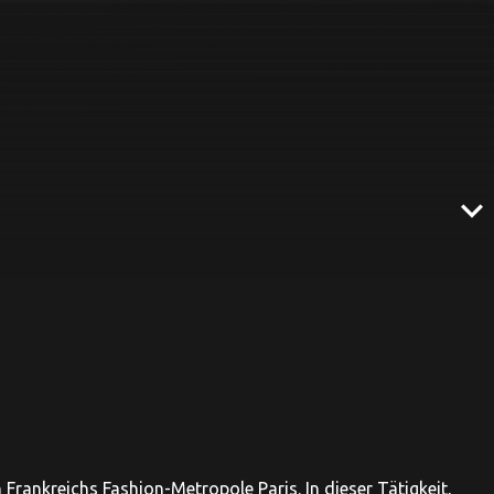
expand_more
Frankreichs Fashion-Metropole Paris. In dieser Tätigkeit,