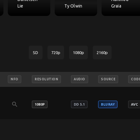
Lie
Ty Olwin
Graïa
SD
720p
1080p
2160p
NFO
RESOLUTION
AUDIO
SOURCE
COD
search
1080P
DD 5.1
BLURAY
AVC