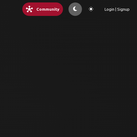
hub
light_mode
Community
Login | Signup