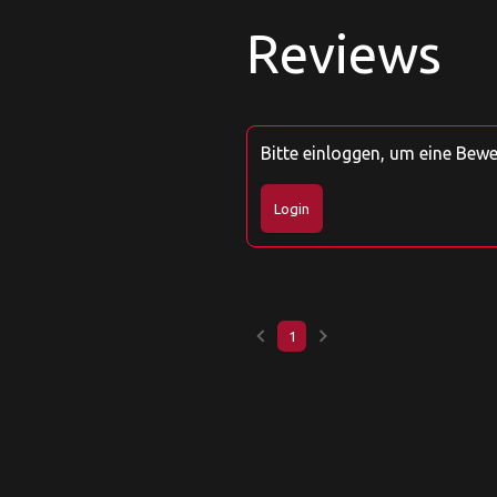
Reviews
Bitte einloggen, um eine Bew
Login
keyboard_arrow_left
keyboard_arrow_right
1