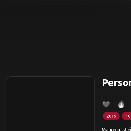
Perso
2016
10
Maureen ist e