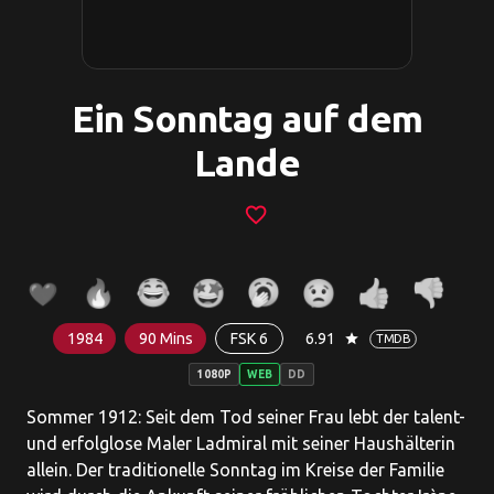
Ein Sonntag auf dem
Lande
favorite_border
1984
90 Mins
FSK 6
6.91
star
TMDB
1080P
WEB
DD
Sommer 1912: Seit dem Tod seiner Frau lebt der talent-
und erfolglose Maler Ladmiral mit seiner Haushälterin
allein. Der traditionelle Sonntag im Kreise der Familie