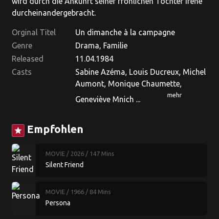
wird durch die Ankunft seiner fröhlichen Tochter Irène
durcheinandergebracht.
Orginal Titel
Un dimanche à la campagne
Genre
Drama, Familie
Released
11.04.1984
Casts
Sabine Azéma, Louis Ducreux, Michel
Aumont, Monique Chaumette,
mehr
Geneviève Mnich ...
Empfohlen
star
MOVIE
/ 2026
/ 147 Mins
Silent Friend
MOVIE
/ 1966
/ 84 Mins
Persona