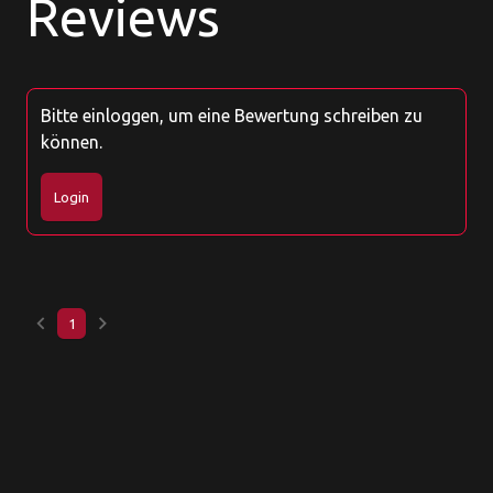
Reviews
Bitte einloggen, um eine Bewertung schreiben zu
können.
Login
keyboard_arrow_left
keyboard_arrow_right
1