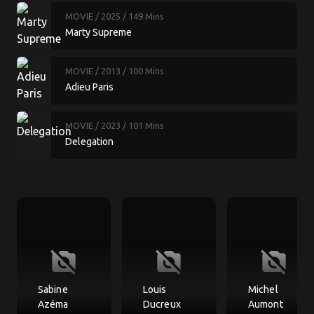
MOVIE
/ 2025
/ 149 Mins
Marty Supreme
MOVIE
/ 2013
/ 100 Mins
Adieu Paris
MOVIE
/ 2023
/ 101 Mins
Delegation
no_photography
no_photography
no_photography
Sabine
Louis
Michel
Azéma
Ducreux
Aumont