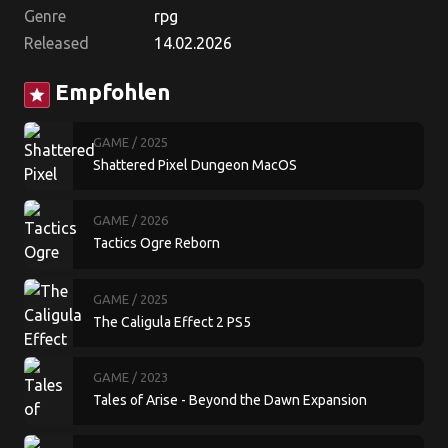
Genre
rpg
Released
14.02.2026
Empfohlen
star
GAME
/ 2025
Shattered Pixel Dungeon MacOS
GAME
/ 2026
Tactics Ogre Reborn
GAME
/ 2025
The Caligula Effect 2 PS5
GAME
/ 2023
Tales of Arise - Beyond the Dawn Expansion