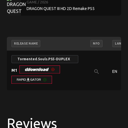
GAME
/ 2026
DRAGON QUEST III HD 2D Remake PS5
RELEASE NAME
NFO
LANGUA
Tormented.Souls.PS5-DUPLEX
M1
search
EN
Reviews