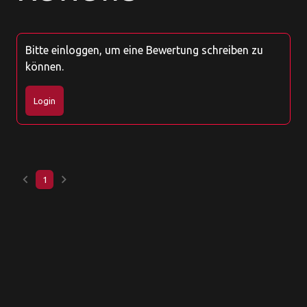
Bitte einloggen, um eine Bewertung schreiben zu
können.
Login
keyboard_arrow_left
keyboard_arrow_right
1