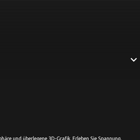
expand_more
häre und überlegene 3D-Grafik. Erleben Sie Spannung,