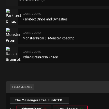
The Messenge
GAME
/ 2025
Parkitect Dinos and Dynasties
GAME
/ 2022
Monster Prom 3: Monster Roadtrip
GAME
/ 2025
Italian Brainrot In Prison
RELEASE NAME
The.Messenger.PS5-UNLiMiTED