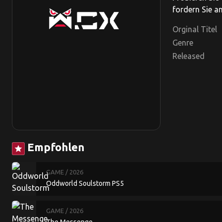
fordern Sie an
Orginal Titel
Genre
Released
Empfohlen
star
GAME
/ 2026
Oddworld Soulstorm PS5
GAME
/ 2026