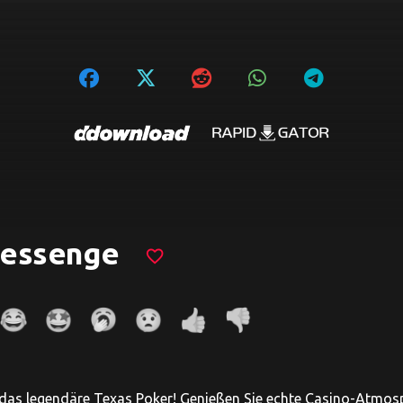
essenge
favorite_border
 das legendäre Texas Poker! Genießen Sie echte Casino-Atmosp