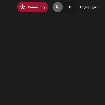
hub
light_mode
Community
Login | Signup