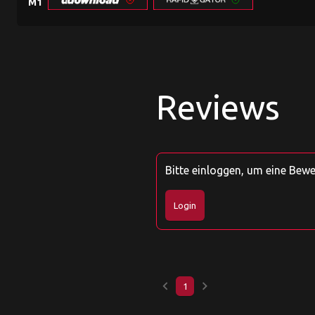
M1
Reviews
Bitte einloggen, um eine Bew
Login
keyboard_arrow_left
keyboard_arrow_right
1