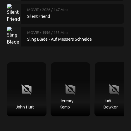
MOVIE
/ 2026
/ 147 Mins
Silent Friend
MOVIE
/ 1996
/ 135 Mins
Sling Blade - Auf Messers Schneide
no_photography
no_photography
no_photography
Jeremy
Judi
John Hurt
Kemp
Bowker