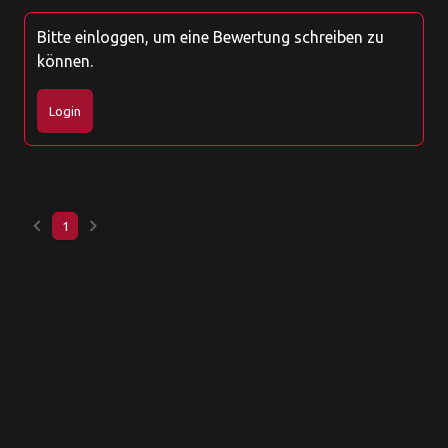
Bitte einloggen, um eine Bewertung schreiben zu
können.
Login
keyboard_arrow_left
keyboard_arrow_right
1