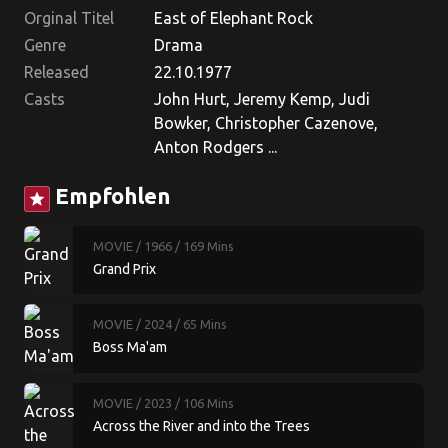
Orginal Titel
East of Elephant Rock
Genre
Drama
Released
22.10.1977
Casts
John Hurt, Jeremy Kemp, Judi
Bowker, Christopher Cazenove,
Anton Rodgers ...
Empfohlen
star
MOVIE
/ 1966
/ 169 Mins
Grand Prix
MOVIE
/ 2024
/ 65 Mins
Boss Ma'am
MOVIE
/ 2023
/ 106 Mins
Across the River and into the Trees