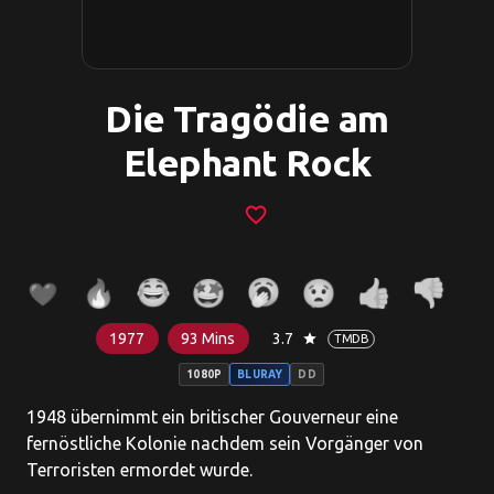
Die Tragödie am
Elephant Rock
favorite_border
1977
93 Mins
3.7
star
TMDB
1080P
BLURAY
DD
1948 übernimmt ein britischer Gouverneur eine
fernöstliche Kolonie nachdem sein Vorgänger von
Terroristen ermordet wurde.