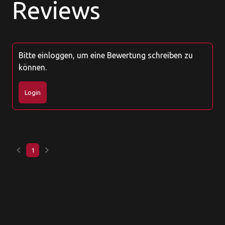
Reviews
Bitte einloggen, um eine Bewertung schreiben zu
können.
Login
keyboard_arrow_left
keyboard_arrow_right
1