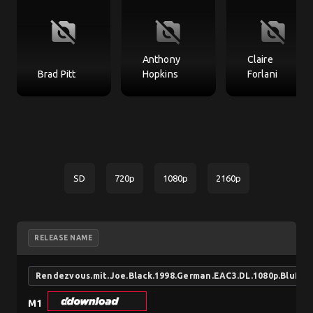
no_photography
no_photography
no_photography
Anthony
Claire
Brad Pitt
Hopkins
Forlani
SD
720p
1080p
2160p
RELEASE NAME
Rendezvous.mit.Joe.Black.1998.German.EAC3.DL.1080p.BluRa
M1