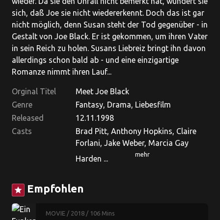
wieder. Da sie den Unfall nicht bemerkt hat, wundert sie
sich, daß Joe sie nicht wiedererkennt. Doch das ist gar
nicht möglich, denn Susan steht der Tod gegenüber - in
Gestalt von Joe Black. Er ist gekommen, um ihren Vater
in sein Reich zu holen. Susans Liebreiz bringt ihn davon
allerdings schon bald ab - und eine einzigartige
Romanze nimmt ihren Lauf...
Orginal Titel
Meet Joe Black
Genre
Fantasy, Drama, Liebesfilm
Released
12.11.1998
Casts
Brad Pitt, Anthony Hopkins, Claire
Forlani, Jake Weber, Marcia Gay
mehr
Harden ...
Empfohlen
star
MOVIE
/ 2018
/ 106 Mins