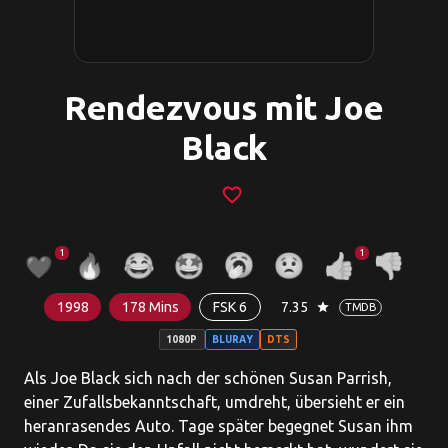
Rendezvous mit Joe
Black
favorite_border
1
1
1998
178 Mins
FSK 6
7.35
star
TMDB
1080P
BLURAY
DTS
Als Joe Black sich nach der schönen Susan Parrish,
einer Zufallsbekanntschaft, umdreht, übersieht er ein
heranrasendes Auto. Tage später begegnet Susan ihm