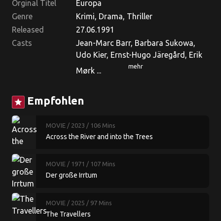
Orginal Titel
Europa
Genre
Krimi, Drama, Thriller
Released
27.06.1991
Casts
Jean-Marc Barr, Barbara Sukowa,
Udo Kier, Ernst-Hugo Järegård, Erik
mehr
Mørk ...
Empfohlen
star
MOVIE
/ 2023
/ 106 Mins
Across the River and into the Trees
MOVIE
/ 1971
/ 107 Mins
Der große Irrtum
MOVIE
/ 2025
/ 97 Mins
The Travellers