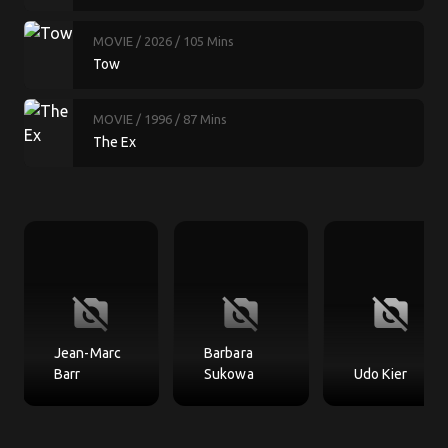
MOVIE
/ 2026
/ 105 Mins
Tow
MOVIE
/ 1996
/ 87 Mins
The Ex
no_photography
no_photography
no_photography
Jean-Marc
Barbara
Barr
Sukowa
Udo Kier