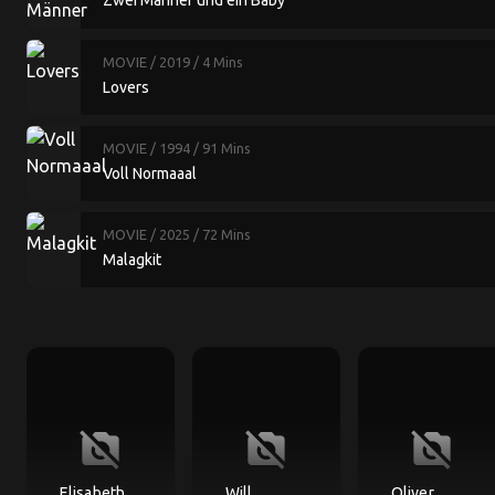
Zwei Männer und ein Baby
MOVIE
/ 2019
/ 4 Mins
Lovers
MOVIE
/ 1994
/ 91 Mins
Voll Normaaal
MOVIE
/ 2025
/ 72 Mins
Malagkit
no_photography
no_photography
no_photography
Elisabeth
Will
Oliver