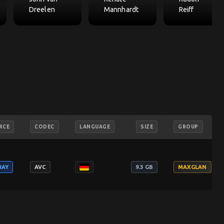
Dreelen
Mannhardt
Reiff
RCE
CODEC
LANGUAGE
SIZE
GROUP
RAY
AVC
9.3 GB
MAXGLAN