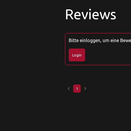
Reviews
Bitte einloggen, um eine Bew
Login
keyboard_arrow_left
keyboard_arrow_right
1