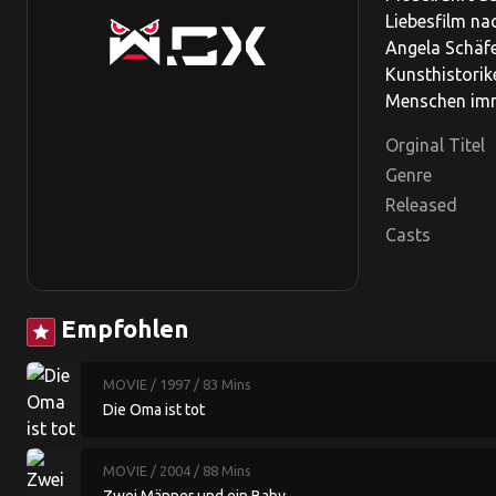
Liebesfilm na
Angela Schäfe
Kunsthistorik
Menschen imm
Orginal Titel
Genre
Released
Casts
Empfohlen
star
MOVIE
/ 1997
/ 83 Mins
Die Oma ist tot
MOVIE
/ 2004
/ 88 Mins