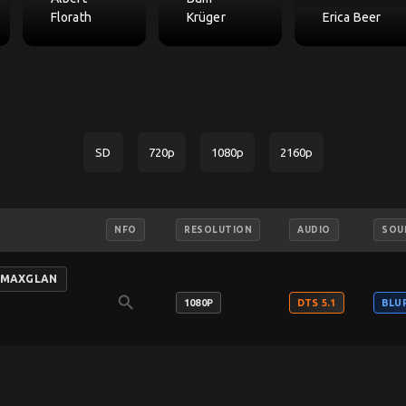
Florath
Krüger
Erica Beer
SD
720p
1080p
2160p
NFO
RESOLUTION
AUDIO
SOU
C-MAXGLAN
search
1080P
DTS 5.1
BLU