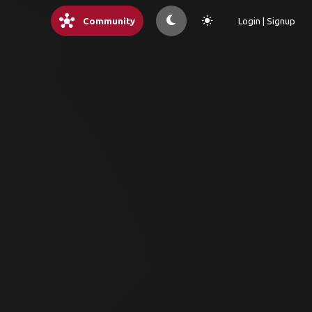
hub
light_mode
Community
Login | Signup