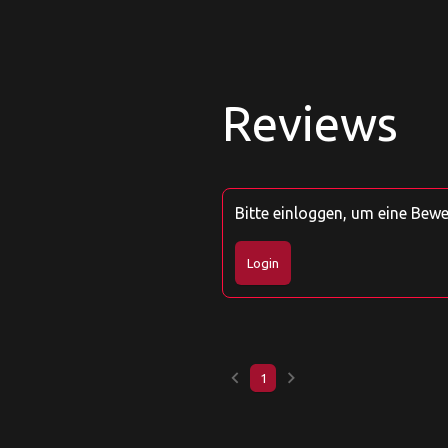
Reviews
Bitte einloggen, um eine Bew
Login
keyboard_arrow_left
keyboard_arrow_right
1