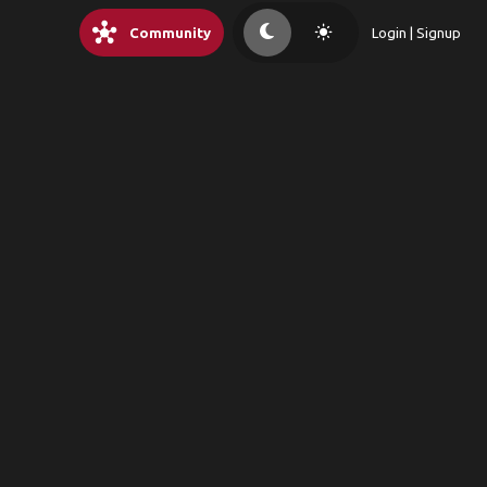
hub
light_mode
Community
Login | Signup