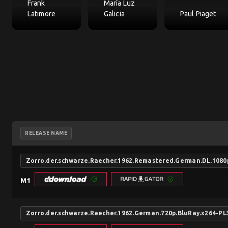
Frank
María Luz
Latimore
Galicia
Paul Piaget
RELEASE NAME
Zorro.der.schwarze.Raecher.1962.Remastered.German.DL.108
M1
Zorro.der.schwarze.Raecher.1962.German.720p.BluRay.x264-PL