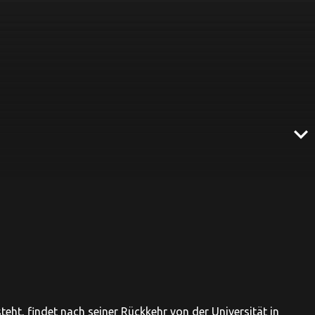
expand_more
eht, findet nach seiner Rückkehr von der Universität in