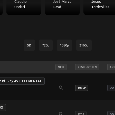
Claudio
José Marco
Jesús
Undari
Davó
Tordesillas
SD
720p
1080p
2160p
NFO
RESOLUTION
AU
0p.BluRay.AVC-ELEMENTAL
search
1080P
DD 
3X
search
720P
DD 