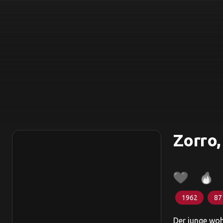
Zorro,
1962
87
Der junge woh