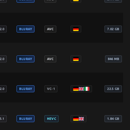
2.0
BLURAY
AVC
7.02 GB
2.0
BLURAY
AVC
846 MB
2.0
BLURAY
VC-1
22.5 GB
5.1
BLURAY
HEVC
1.84 GB