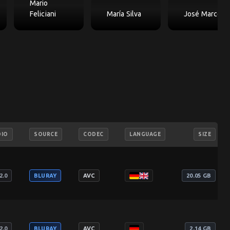
Mario
Feliciani
María Silva
José Marco
DIO
SOURCE
CODEC
LANGUAGE
SIZE
2.0
BLURAY
AVC
20.05 GB
2.0
BLURAY
AVC
2.14 GB