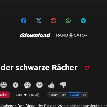
 der schwarze Rächer
favorite_border
 Mins
5.88
star
TMDB
1080P
720P
BLURAY
DD
lhabende Don Diego, der für das Wohle seiner Landsleute einst