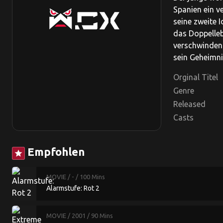
Spanien ein ve
seine zweite 
das Doppelleb
verschwinden.
sein Geheimni
Orginal Titel
Genre
Released
Casts
Empfohlen
star
MOVIE
/ -
/ 100 Mins
Alarmstufe: Rot 2
MOVIE
/ 2001
/ 90 Mins