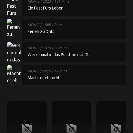
MOVIE
/ 2023
/ 101 Mins
Ein Fest Fürs Leben
MOVIE
/ 1988
/ 91 Mins
Ferien zu Dritt
MOVIE
/ 1973
/ 88 Mins
Wer einmal in das Posthorn stößt
MOVIE
/ 2019
/ 47 Mins
Macht er eh nicht!
no_photography
no_photography
no_photography