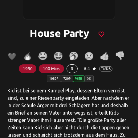
House Party
favorite_border
1990
100 Mins
R
6.4
star
TMDB
1080P
720P
WEB
DD
Kid ist bei seinem Kumpel Play, dessen Eltern verreist
sind, zu einer Riesenparty eingeladen. Aber nachdem er
in der Schule Ärger mit drei Schlägern hat und deshalb
ein Brief an seinen Vater unterwegs ist, erteilt Kids
strenger Vater ihm Hausarrest. “Die größte Party aller
Zeiten kann Kid sich aber nicht durch die Lappen gehen
lassen und schleicht sich trotzdem aus dem Haus. Zu