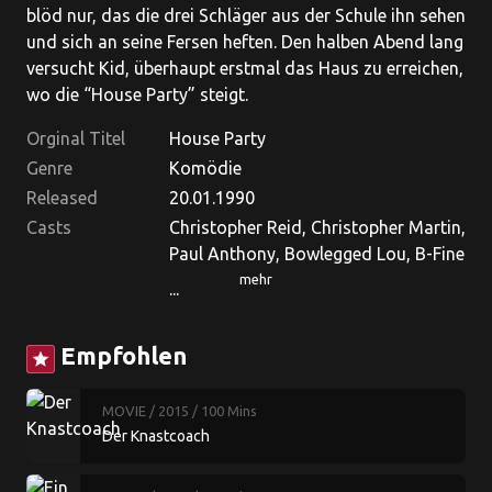
blöd nur, das die drei Schläger aus der Schule ihn sehen
und sich an seine Fersen heften. Den halben Abend lang
versucht Kid, überhaupt erstmal das Haus zu erreichen,
wo die “House Party” steigt.
Orginal Titel
House Party
Genre
Komödie
Released
20.01.1990
Casts
Christopher Reid, Christopher Martin,
Paul Anthony, Bowlegged Lou, B-Fine
mehr
...
Empfohlen
star
MOVIE
/ 2015
/ 100 Mins
Der Knastcoach